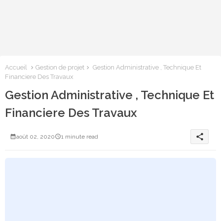
Accueil
Gestion de projet
Gestion Administrative , Technique Et
Financiere Des Travaux
Gestion Administrative , Technique Et
Financiere Des Travaux
share
août 02, 2020
1 minute read