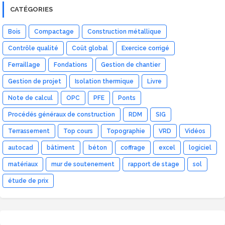
CATÉGORIES
Bois
Compactage
Construction métallique
Contrôle qualité
Coût global
Exercice corrigé
Ferraillage
Fondations
Gestion de chantier
Gestion de projet
Isolation thermique
Livre
Note de calcul
OPC
PFE
Ponts
Procédés généraux de construction
RDM
SIG
Terrassement
Top cours
Topographie
VRD
Vidéos
autocad
bâtiment
béton
coffrage
excel
logiciel
matériaux
mur de soutenement
rapport de stage
sol
étude de prix