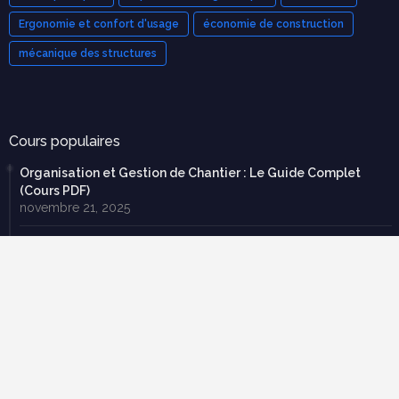
Ergonomie et confort d'usage
économie de construction
mécanique des structures
Cours populaires
Organisation et Gestion de Chantier : Le Guide Complet
(Cours PDF)
novembre 21, 2025
Modèle de devis bâtiment pdf gratuit
mars 12, 2023
Tableau de métré BTP : guide complet + modèles Excel
septembre 20, 2025
70 exercices corrigées en RDM avec cours en pdf à
télécharger gratuitement
février 22, 2019