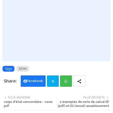
Tags
RDM
Facebook
Twi
Wh
PLUS ANCIENNE
PLUS RÉCENTE
corps d'état sencondaire - cours
2 exemples de note de calcul EP
tte
ats
pdf
(pdf) et EU (excel) assainissement
r
app