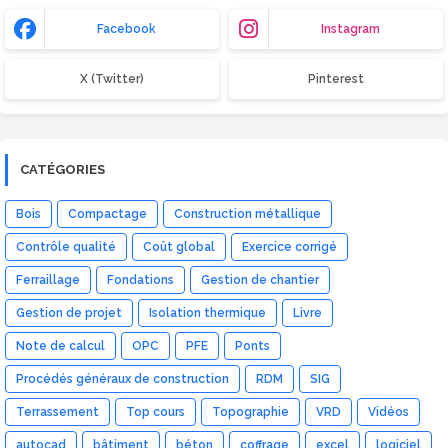
Facebook
Instagram
X (Twitter)
Pinterest
CATÉGORIES
Bois
Compactage
Construction métallique
Contrôle qualité
Coût global
Exercice corrigé
Ferraillage
Fondations
Gestion de chantier
Gestion de projet
Isolation thermique
Livre
Note de calcul
OPC
PFE
Ponts
Procédés généraux de construction
RDM
SIG
Terrassement
Top cours
Topographie
VRD
Vidéos
autocad
bâtiment
béton
coffrage
excel
logiciel