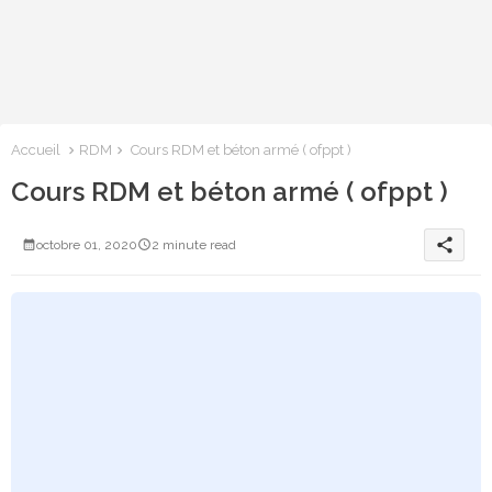
Accueil
RDM
Cours RDM et béton armé ( ofppt )
Cours RDM et béton armé ( ofppt )
share
octobre 01, 2020
2 minute read