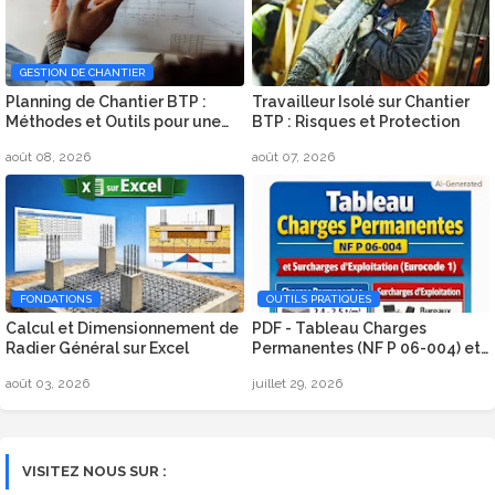
GESTION DE CHANTIER
Planning de Chantier BTP :
Travailleur Isolé sur Chantier
Méthodes et Outils pour une
BTP : Risques et Protection
Organisation Efficace
août 08, 2026
août 07, 2026
FONDATIONS
OUTILS PRATIQUES
Calcul et Dimensionnement de
PDF - Tableau Charges
Radier Général sur Excel
Permanentes (NF P 06-004) et
Surcharges d’Exploitation
août 03, 2026
juillet 29, 2026
(Eurocode 1)
VISITEZ NOUS SUR :