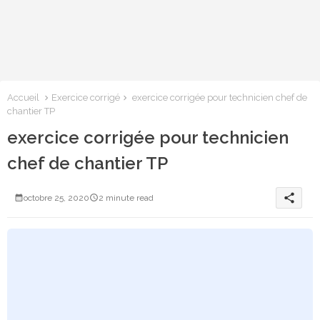
Accueil
Exercice corrigé
exercice corrigée pour technicien chef de
chantier TP
exercice corrigée pour technicien
chef de chantier TP
share
octobre 25, 2020
2 minute read