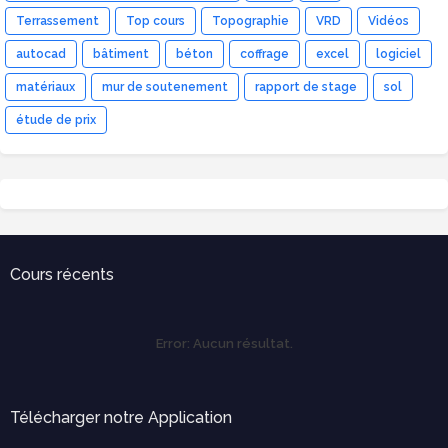
Terrassement
Top cours
Topographie
VRD
Vidéos
autocad
bâtiment
béton
coffrage
excel
logiciel
matériaux
mur de soutenement
rapport de stage
sol
étude de prix
Cours récents
Error:
Aucun résultat.
Télécharger notre Application