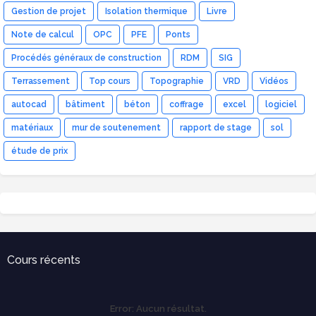
Gestion de projet
Isolation thermique
Livre
Note de calcul
OPC
PFE
Ponts
Procédés généraux de construction
RDM
SIG
Terrassement
Top cours
Topographie
VRD
Vidéos
autocad
bâtiment
béton
coffrage
excel
logiciel
matériaux
mur de soutenement
rapport de stage
sol
étude de prix
Cours récents
Error:
Aucun résultat.