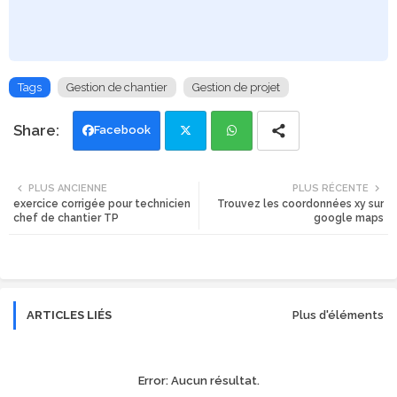
Tags
Gestion de chantier
Gestion de projet
Facebook
Twi
Wh
PLUS ANCIENNE
PLUS RÉCENTE
exercice corrigée pour technicien
Trouvez les coordonnées xy sur
tte
ats
chef de chantier TP
google maps
r
app
ARTICLES LIÉS
Plus d'éléments
Error:
Aucun résultat.