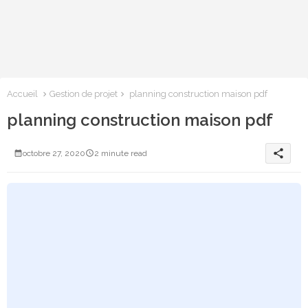
Accueil
Gestion de projet
planning construction maison pdf
planning construction maison pdf
share
octobre 27, 2020
2 minute read