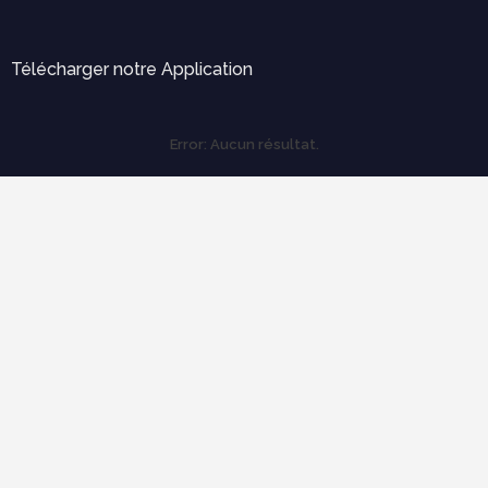
Télécharger notre Application
Error:
Aucun résultat.
Labels
Outils pratiques
Expertise et diagnostique
électricité
Ergonomie et confort d'usage
économie de construction
mécanique des structures