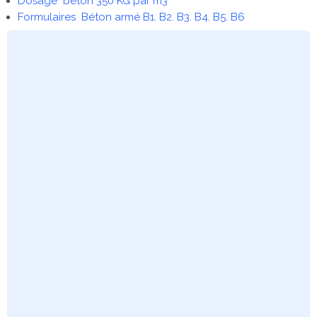
Dosage béton 350 KG par m3
Formulaires Béton armé B1. B2. B3. B4. B5. B6