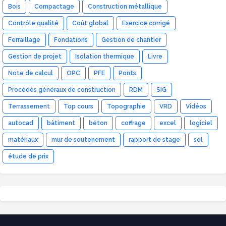
Bois
Compactage
Construction métallique
Contrôle qualité
Coût global
Exercice corrigé
Ferraillage
Fondations
Gestion de chantier
Gestion de projet
Isolation thermique
Livre
Note de calcul
OPC
PFE
Ponts
Procédés généraux de construction
RDM
SIG
Terrassement
Top cours
Topographie
VRD
Vidéos
autocad
bâtiment
béton
coffrage
excel
logiciel
matériaux
mur de soutenement
rapport de stage
sol
étude de prix