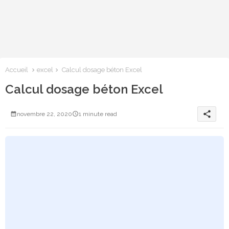
Accueil
excel
Calcul dosage béton Excel
Calcul dosage béton Excel
share
novembre 22, 2020
1 minute read