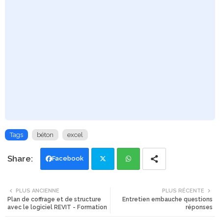
Tags
béton
excel
Facebook
Twi
Wh
PLUS ANCIENNE
PLUS RÉCENTE
Plan de coffrage et de structure
Entretien embauche questions
tte
ats
avec le logiciel REVIT - Formation
réponses