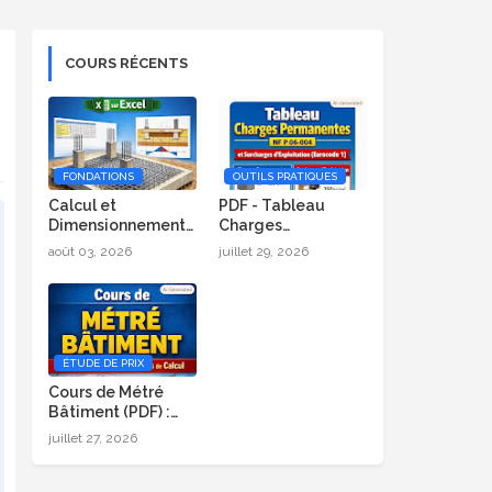
COURS RÉCENTS
FONDATIONS
OUTILS PRATIQUES
Calcul et
PDF - Tableau
Dimensionnement
Charges
de Radier Général
Permanentes (NF P
août 03, 2026
juillet 29, 2026
sur Excel
06-004) et
Surcharges
d’Exploitation
(Eurocode 1)
ÉTUDE DE PRIX
Cours de Métré
Bâtiment (PDF) :
Formules, Méthode
juillet 27, 2026
et Exemples de
Calcul