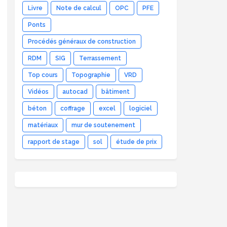
Livre
Note de calcul
OPC
PFE
Ponts
Procédés généraux de construction
RDM
SIG
Terrassement
Top cours
Topographie
VRD
Vidéos
autocad
bâtiment
béton
coffrage
excel
logiciel
matériaux
mur de soutenement
rapport de stage
sol
étude de prix