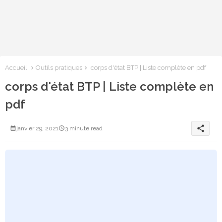
Accueil
Outils pratiques
corps d'état BTP | Liste complète en pdf
corps d'état BTP | Liste complète en
pdf
share
janvier 29, 2021
3 minute read