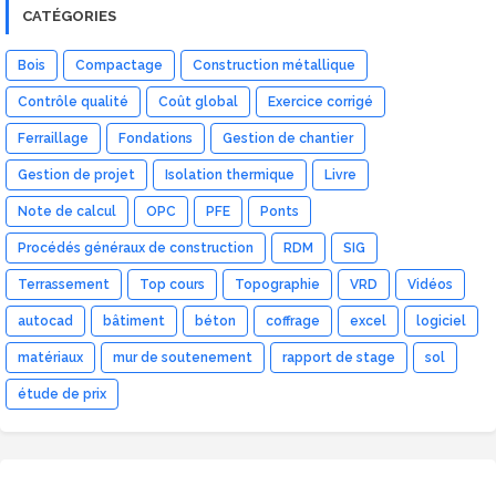
CATÉGORIES
Bois
Compactage
Construction métallique
Contrôle qualité
Coût global
Exercice corrigé
Ferraillage
Fondations
Gestion de chantier
Gestion de projet
Isolation thermique
Livre
Note de calcul
OPC
PFE
Ponts
Procédés généraux de construction
RDM
SIG
Terrassement
Top cours
Topographie
VRD
Vidéos
autocad
bâtiment
béton
coffrage
excel
logiciel
matériaux
mur de soutenement
rapport de stage
sol
étude de prix