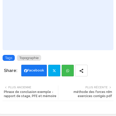
Tags
Topographie
Facebook
Twi
Wh
PLUS ANCIENNE
PLUS RÉCENTE
Phrase de conclusion exemple -
méthode des forces rdm
tte
ats
rapport de stage, PFE et mémoire
exercices corrigés pdf
r
app