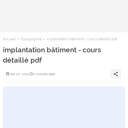
Accueil
Topographie
implantation bâtiment - cours détaillé pdf
implantation bâtiment - cours
détaillé pdf
share
mai 22, 2021
2 minute read