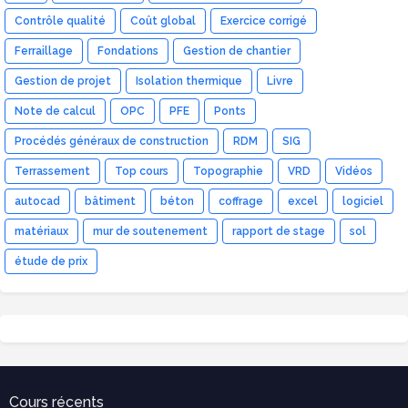
Contrôle qualité
Coût global
Exercice corrigé
Ferraillage
Fondations
Gestion de chantier
Gestion de projet
Isolation thermique
Livre
Note de calcul
OPC
PFE
Ponts
Procédés généraux de construction
RDM
SIG
Terrassement
Top cours
Topographie
VRD
Vidéos
autocad
bâtiment
béton
coffrage
excel
logiciel
matériaux
mur de soutenement
rapport de stage
sol
étude de prix
Cours récents