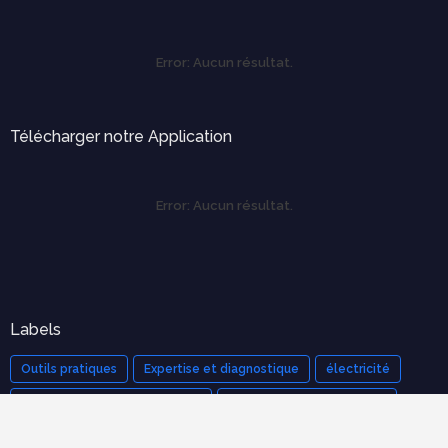
Error:
Aucun résultat.
Télécharger notre Application
Error:
Aucun résultat.
Labels
Outils pratiques
Expertise et diagnostique
électricité
Ergonomie et confort d'usage
économie de construction
mécanique des structures