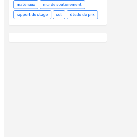
matériaux
mur de soutenement
rapport de stage
sol
étude de prix
s
.