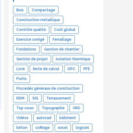
Bois
Compactage
Construction métallique
Contrôle qualité
Coût global
Exercice corrigé
Ferraillage
Fondations
Gestion de chantier
Gestion de projet
Isolation thermique
Livre
Note de calcul
OPC
PFE
Ponts
Procédés généraux de construction
RDM
SIG
Terrassement
Top cours
Topographie
VRD
Vidéos
autocad
bâtiment
béton
coffrage
excel
logiciel