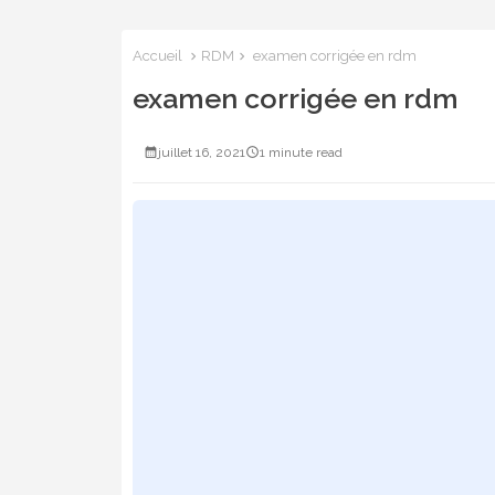
Accueil
RDM
examen corrigée en rdm
examen corrigée en rdm
juillet 16, 2021
1 minute read