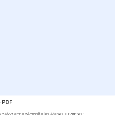
é PDF
n béton armé nécessite les étapes suivantes :