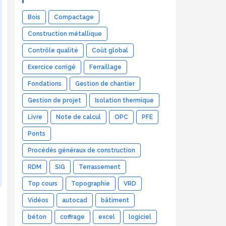
Bois
Compactage
Construction métallique
Contrôle qualité
Coût global
Exercice corrigé
Ferraillage
Fondations
Gestion de chantier
Gestion de projet
Isolation thermique
Livre
Note de calcul
OPC
PFE
Ponts
Procédés généraux de construction
RDM
SIG
Terrassement
Top cours
Topographie
VRD
Vidéos
autocad
bâtiment
béton
coffrage
excel
logiciel