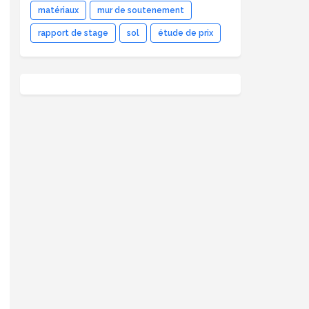
matériaux
mur de soutenement
rapport de stage
sol
étude de prix