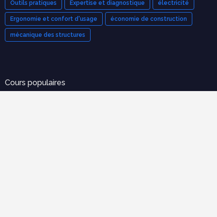
Outils pratiques
Expertise et diagnostique
électricité
Ergonomie et confort d'usage
économie de construction
mécanique des structures
Cours populaires
Organisation et Gestion de Chantier : Le Guide Complet
(Cours PDF)
novembre 21, 2025
Modèle de devis bâtiment pdf gratuit
mars 12, 2023
Tableau de métré BTP : guide complet + modèles Excel
septembre 20, 2025
70 exercices corrigées en RDM avec cours en pdf à
télécharger gratuitement