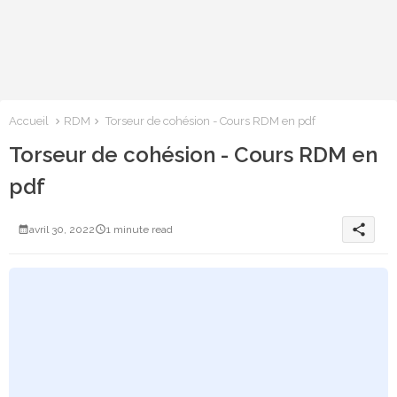
Accueil
RDM
Torseur de cohésion - Cours RDM en pdf
Torseur de cohésion - Cours RDM en
pdf
share
avril 30, 2022
1 minute read