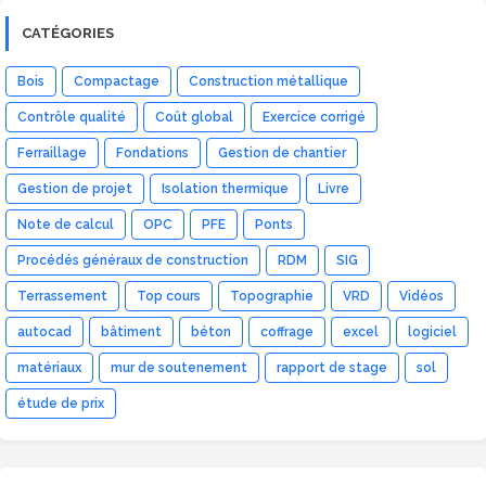
CATÉGORIES
Bois
Compactage
Construction métallique
Contrôle qualité
Coût global
Exercice corrigé
Ferraillage
Fondations
Gestion de chantier
Gestion de projet
Isolation thermique
Livre
Note de calcul
OPC
PFE
Ponts
Procédés généraux de construction
RDM
SIG
Terrassement
Top cours
Topographie
VRD
Vidéos
autocad
bâtiment
béton
coffrage
excel
logiciel
matériaux
mur de soutenement
rapport de stage
sol
étude de prix