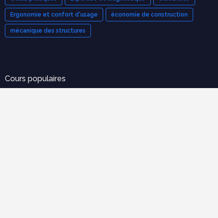
Ergonomie et confort d'usage
économie de construction
mécanique des structures
Cours populaires
Organisation et Gestion de Chantier : Le Guide Complet
(Cours PDF)
novembre 21, 2025
Modèle de devis bâtiment pdf gratuit
mars 12, 2023
Tableau de métré BTP : guide complet + modèles Excel
septembre 20, 2025
70 exercices corrigées en RDM avec cours en pdf à
télécharger gratuitement
février 22, 2019