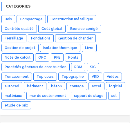
CATÉGORIES
Bois
Compactage
Construction métallique
Contrôle qualité
Coût global
Exercice corrigé
Ferraillage
Fondations
Gestion de chantier
Gestion de projet
Isolation thermique
Livre
Note de calcul
OPC
PFE
Ponts
Procédés généraux de construction
RDM
SIG
Terrassement
Top cours
Topographie
VRD
Vidéos
autocad
bâtiment
béton
coffrage
excel
logiciel
matériaux
mur de soutenement
rapport de stage
sol
étude de prix