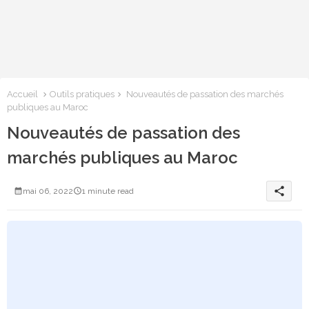
Accueil
Outils pratiques
Nouveautés de passation des marchés
publiques au Maroc
Nouveautés de passation des
marchés publiques au Maroc
share
mai 06, 2022
1 minute read