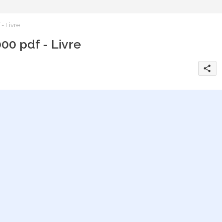
- Livre
00 pdf - Livre
share