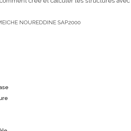
 comment crée et calculer les structures avec
ELMEICHE NOUREDDINE SAP2000
base
ure
èle