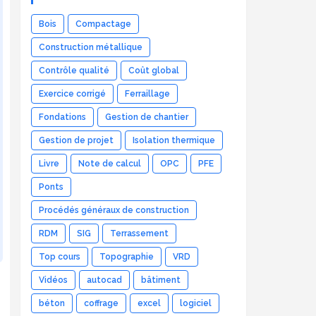
Bois
Compactage
Construction métallique
Contrôle qualité
Coût global
Exercice corrigé
Ferraillage
Fondations
Gestion de chantier
Gestion de projet
Isolation thermique
Livre
Note de calcul
OPC
PFE
Ponts
Procédés généraux de construction
RDM
SIG
Terrassement
Top cours
Topographie
VRD
Vidéos
autocad
bâtiment
béton
coffrage
excel
logiciel