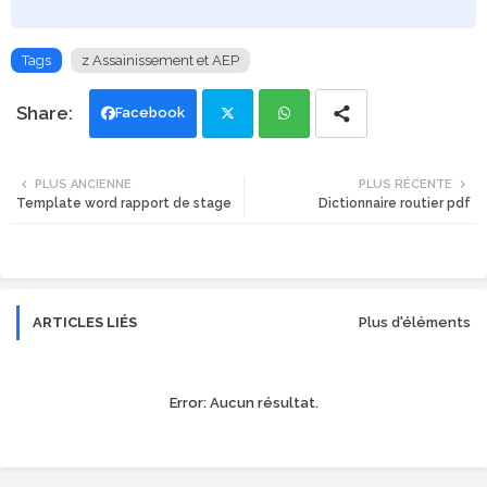
Tags
z Assainissement et AEP
Facebook
Twi
Wh
PLUS ANCIENNE
PLUS RÉCENTE
Template word rapport de stage
Dictionnaire routier pdf
tte
ats
r
app
ARTICLES LIÉS
Plus d'éléments
Error:
Aucun résultat.