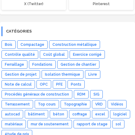
X (Twitter)
Pinterest
CATÉGORIES
Bois
Compactage
Construction métallique
Contrôle qualité
Coût global
Exercice corrigé
Ferraillage
Fondations
Gestion de chantier
Gestion de projet
Isolation thermique
Livre
Note de calcul
OPC
PFE
Ponts
Procédés généraux de construction
RDM
SIG
Terrassement
Top cours
Topographie
VRD
Vidéos
autocad
bâtiment
béton
coffrage
excel
logiciel
matériaux
mur de soutenement
rapport de stage
sol
étude de prix