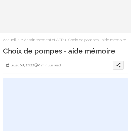
Accueil
z Assainissement et AEP
Choix de pompes - aide mémoire
Choix de pompes - aide mémoire
share
juillet 08, 2022
0 minute read