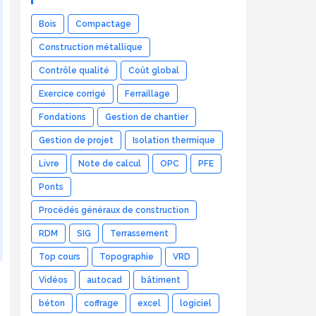
Bois
Compactage
Construction métallique
Contrôle qualité
Coût global
Exercice corrigé
Ferraillage
Fondations
Gestion de chantier
Gestion de projet
Isolation thermique
Livre
Note de calcul
OPC
PFE
Ponts
Procédés généraux de construction
RDM
SIG
Terrassement
Top cours
Topographie
VRD
Vidéos
autocad
bâtiment
béton
coffrage
excel
logiciel