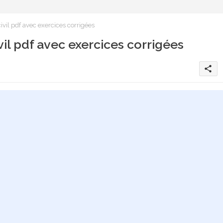
vil pdf avec exercices corrigées
il pdf avec exercices corrigées
share