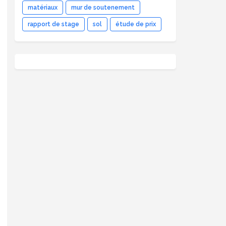
matériaux
mur de soutenement
rapport de stage
sol
étude de prix