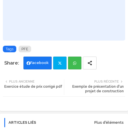
Tags
PFE
Facebook
Twi
Wh
PLUS ANCIENNE
PLUS RÉCENTE
Exercice étude de prix corrigé pdf
Exemple de présentation d'un
tte
ats
projet de construction
r
app
ARTICLES LIÉS
Plus d'éléments