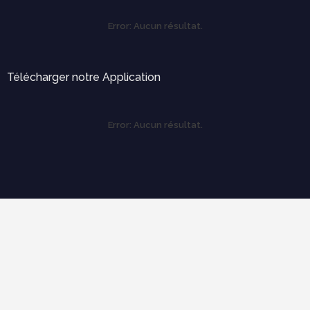
Error:
Aucun résultat.
Télécharger notre Application
Error:
Aucun résultat.
Labels
Outils pratiques
Expertise et diagnostique
électricité
Ergonomie et confort d'usage
économie de construction
mécanique des structures