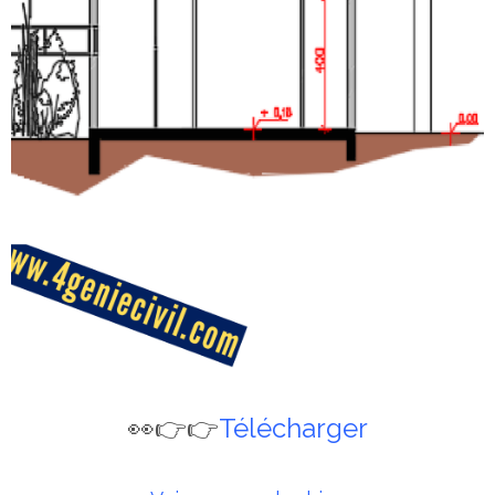
👀👉👉
Télécharger