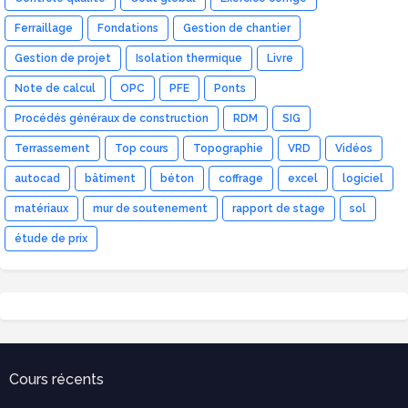
Ferraillage
Fondations
Gestion de chantier
Gestion de projet
Isolation thermique
Livre
Note de calcul
OPC
PFE
Ponts
Procédés généraux de construction
RDM
SIG
Terrassement
Top cours
Topographie
VRD
Vidéos
autocad
bâtiment
béton
coffrage
excel
logiciel
matériaux
mur de soutenement
rapport de stage
sol
étude de prix
Cours récents