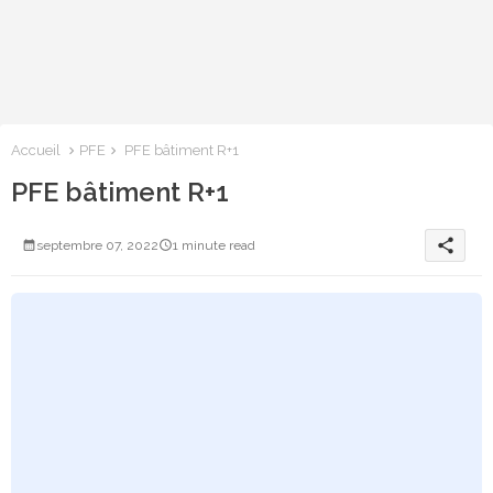
Accueil
PFE
PFE bâtiment R+1
PFE bâtiment R+1
share
septembre 07, 2022
1 minute read