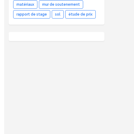
matériaux
mur de soutenement
rapport de stage
sol
étude de prix