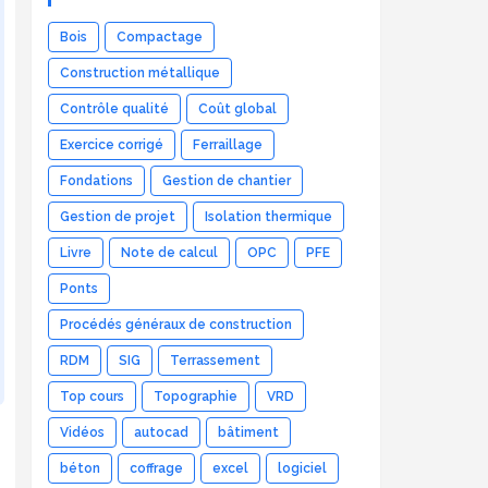
Bois
Compactage
Construction métallique
Contrôle qualité
Coût global
Exercice corrigé
Ferraillage
Fondations
Gestion de chantier
Gestion de projet
Isolation thermique
Livre
Note de calcul
OPC
PFE
Ponts
Procédés généraux de construction
RDM
SIG
Terrassement
Top cours
Topographie
VRD
Vidéos
autocad
bâtiment
béton
coffrage
excel
logiciel