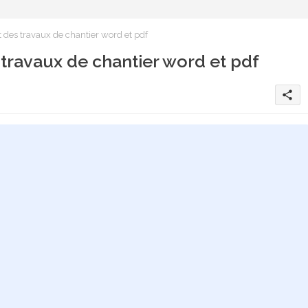
des travaux de chantier word et pdf
ravaux de chantier word et pdf
share