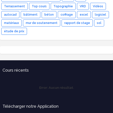
Terrassement
Top cours
Topographie
VRD
Vidéos
autocad
bâtiment
béton
coffrage
excel
logiciel
matériaux
mur de soutenement
rapport de stage
sol
étude de prix
Cours récents
Error:
Aucun résultat.
Télécharger notre Application