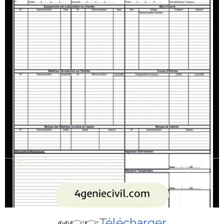
👀👉👉
Télécharger