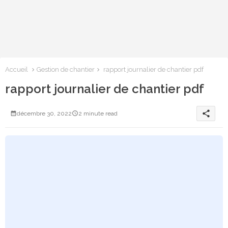
Accueil
Gestion de chantier
rapport journalier de chantier pdf
rapport journalier de chantier pdf
share
décembre 30, 2022
2 minute read