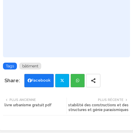
Tags
bâtiment
Facebook
Twi
Wh
PLUS ANCIENNE
PLUS RÉCENTE
livre urbanisme gratuit pdf
stabilité des constructions et des
tte
ats
structures et génie parasismiques
r
app