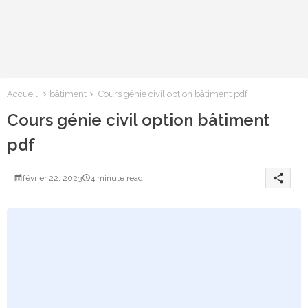
Accueil
bâtiment
Cours génie civil option bâtiment pdf
Cours génie civil option bâtiment
pdf
share
février 22, 2023
4 minute read