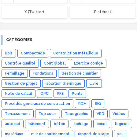
X (Twitter)
Pinterest
CATÉGORIES
Bois
Compactage
Construction métallique
Contrôle qualité
Coût global
Exercice corrigé
Ferraillage
Fondations
Gestion de chantier
Gestion de projet
Isolation thermique
Livre
Note de calcul
OPC
PFE
Ponts
Procédés généraux de construction
RDM
SIG
Terrassement
Top cours
Topographie
VRD
Vidéos
autocad
bâtiment
béton
coffrage
excel
logiciel
matériaux
mur de soutenement
rapport de stage
sol