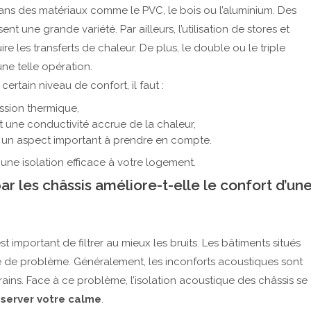
s dans des matériaux comme le PVC, le bois ou l’aluminium. Des
t une grande variété. Par ailleurs, l’utilisation de stores et
re les transferts de chaleur. De plus, le double ou le triple
ne telle opération.
certain niveau de confort, il faut :
ssion thermique,
ent une conductivité accrue de la chaleur,
nt un aspect important à prendre en compte.
 une isolation efficace à votre logement.
r les châssis améliore-t-elle le confort d’un
st important de filtrer au mieux les bruits. Les bâtiments situés
pe de problème. Généralement, les inconforts acoustiques sont
trains. Face à ce problème, l’isolation acoustique des châssis se
server votre calme
.