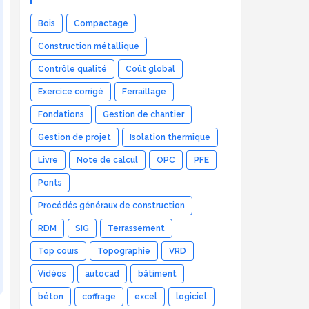
Bois
Compactage
Construction métallique
Contrôle qualité
Coût global
Exercice corrigé
Ferraillage
Fondations
Gestion de chantier
Gestion de projet
Isolation thermique
Livre
Note de calcul
OPC
PFE
Ponts
Procédés généraux de construction
RDM
SIG
Terrassement
Top cours
Topographie
VRD
Vidéos
autocad
bâtiment
béton
coffrage
excel
logiciel