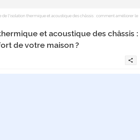
 de l'isolation thermique et acoustique des châssis : comment améliorer le
 thermique et acoustique des châssis :
rt de votre maison ?
share