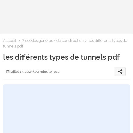
Accueil
Procédés généraux de construction
les différents types de
tunnels pdf
les différents types de tunnels pdf
share
juillet 17, 2023
2 minute read