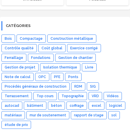
CATÉGORIES
Bois
Compactage
Construction métallique
Contrôle qualité
Coût global
Exercice corrigé
Ferraillage
Fondations
Gestion de chantier
Gestion de projet
Isolation thermique
Livre
Note de calcul
OPC
PFE
Ponts
Procédés généraux de construction
RDM
SIG
Terrassement
Top cours
Topographie
VRD
Vidéos
autocad
bâtiment
béton
coffrage
excel
logiciel
matériaux
mur de soutenement
rapport de stage
sol
étude de prix