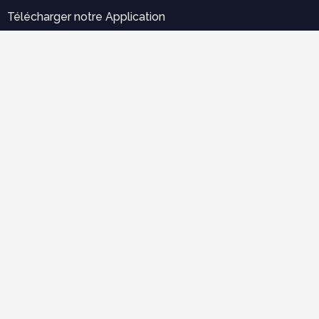
Télécharger notre Application
Error:
Aucun résultat.
Labels
Outils pratiques
Expertise et diagnostique
électricité
Ergonomie et confort d'usage
économie de construction
mécanique des structures
Cours populaires