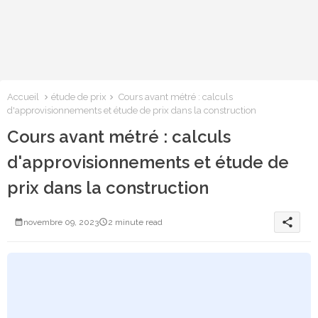
Accueil
étude de prix
Cours avant métré : calculs
d'approvisionnements et étude de prix dans la construction
Cours avant métré : calculs
d'approvisionnements et étude de
prix dans la construction
share
novembre 09, 2023
2 minute read