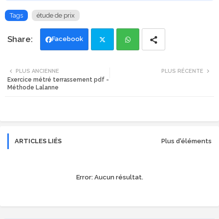
Tags
étude de prix
Facebook
Twi
Wh
PLUS ANCIENNE
PLUS RÉCENTE
Exercice métré terrassement pdf -
tte
ats
Méthode Lalanne
r
app
ARTICLES LIÉS
Plus d'éléments
Error:
Aucun résultat.