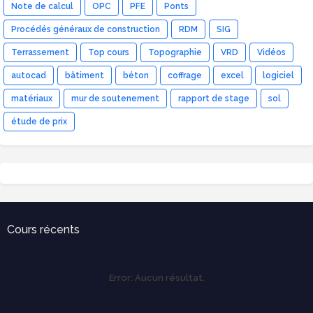
Note de calcul
OPC
PFE
Ponts
Procédés généraux de construction
RDM
SIG
Terrassement
Top cours
Topographie
VRD
Vidéos
autocad
bâtiment
béton
coffrage
excel
logiciel
matériaux
mur de soutenement
rapport de stage
sol
étude de prix
Cours récents
Error:
Aucun résultat.