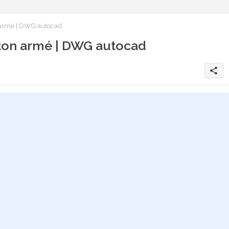
n armé | DWG autocad
béton armé | DWG autocad
share