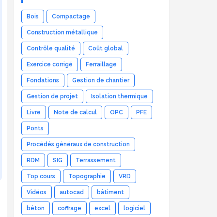
Bois
Compactage
Construction métallique
Contrôle qualité
Coût global
Exercice corrigé
Ferraillage
Fondations
Gestion de chantier
Gestion de projet
Isolation thermique
Livre
Note de calcul
OPC
PFE
Ponts
Procédés généraux de construction
RDM
SIG
Terrassement
Top cours
Topographie
VRD
Vidéos
autocad
bâtiment
béton
coffrage
excel
logiciel