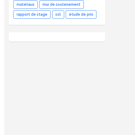
matériaux
mur de soutenement
rapport de stage
sol
étude de prix