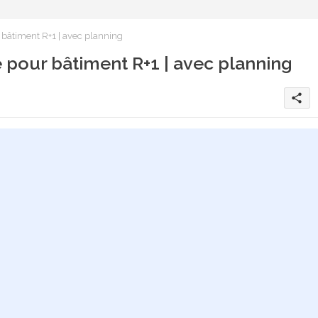
bâtiment R+1 | avec planning
 pour bâtiment R+1 | avec planning
share