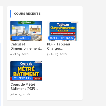
COURS RÉCENTS
FONDATIONS
OUTILS PRATIQUES
Calcul et
PDF - Tableau
Dimensionnement
Charges
de Radier Général
Permanentes (NF P
août 03, 2026
juillet 29, 2026
sur Excel
06-004) et
Surcharges
d’Exploitation
(Eurocode 1)
ÉTUDE DE PRIX
Cours de Métré
Bâtiment (PDF) :
Formules, Méthode
juillet 27, 2026
et Exemples de
Calcul