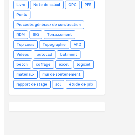
Livre
Note de calcul
OPC
PFE
Ponts
Procédés généraux de construction
RDM
SIG
Terrassement
Top cours
Topographie
VRD
Vidéos
autocad
bâtiment
béton
coffrage
excel
logiciel
matériaux
mur de soutenement
rapport de stage
sol
étude de prix