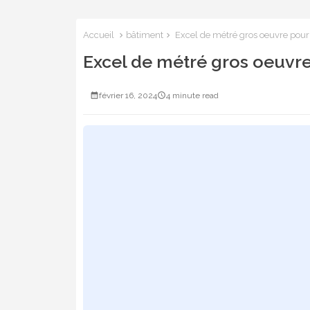
Accueil
bâtiment
Excel de métré gros oeuvre pour 
Excel de métré gros oeuvre
février 16, 2024
4 minute read