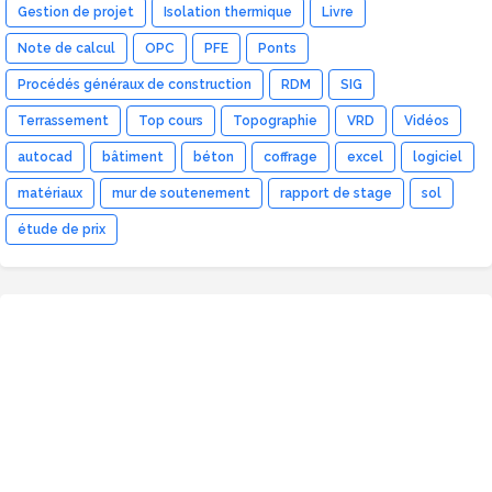
Gestion de projet
Isolation thermique
Livre
Note de calcul
OPC
PFE
Ponts
Procédés généraux de construction
RDM
SIG
Terrassement
Top cours
Topographie
VRD
Vidéos
autocad
bâtiment
béton
coffrage
excel
logiciel
matériaux
mur de soutenement
rapport de stage
sol
étude de prix