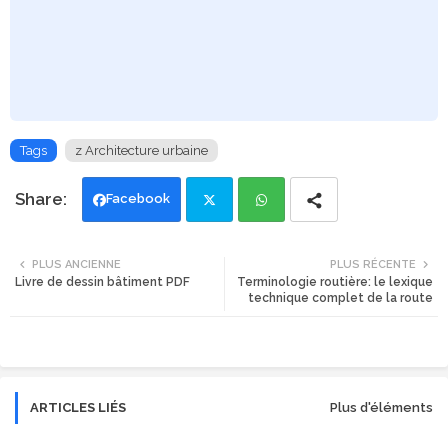
Tags
z Architecture urbaine
Facebook
Twi
Wh
PLUS ANCIENNE
PLUS RÉCENTE
Livre de dessin bâtiment PDF
Terminologie routière: le lexique
tte
ats
technique complet de la route
r
app
ARTICLES LIÉS
Plus d'éléments