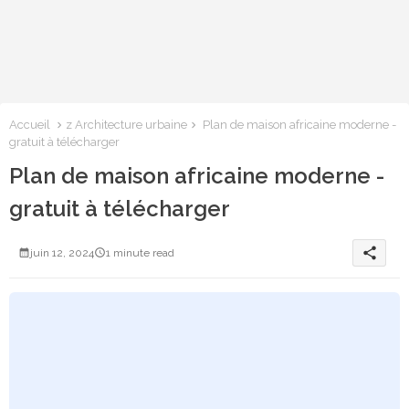
Accueil
z Architecture urbaine
Plan de maison africaine moderne -
gratuit à télécharger
Plan de maison africaine moderne -
gratuit à télécharger
share
juin 12, 2024
1 minute read