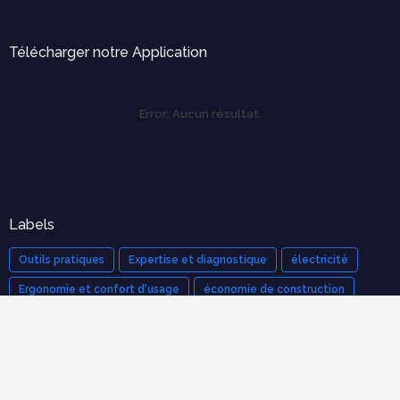
Télécharger notre Application
Error:
Aucun résultat.
Labels
Outils pratiques
Expertise et diagnostique
électricité
Ergonomie et confort d'usage
économie de construction
mécanique des structures