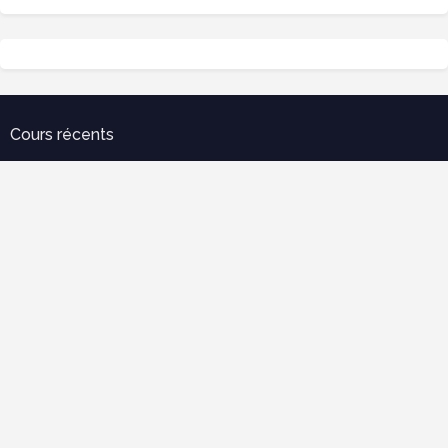
Cours récents
Error:
Aucun résultat.
Télécharger notre Application
Error:
Aucun résultat.