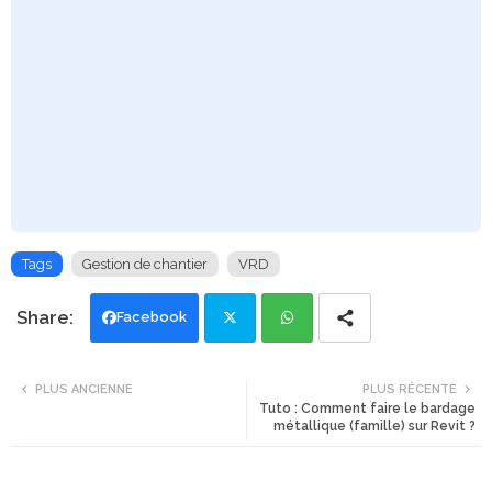
Tags
Gestion de chantier
VRD
Facebook
Twi
Wh
PLUS ANCIENNE
PLUS RÉCENTE
Tuto : Comment faire le bardage
tte
ats
métallique (famille) sur Revit ?
r
app