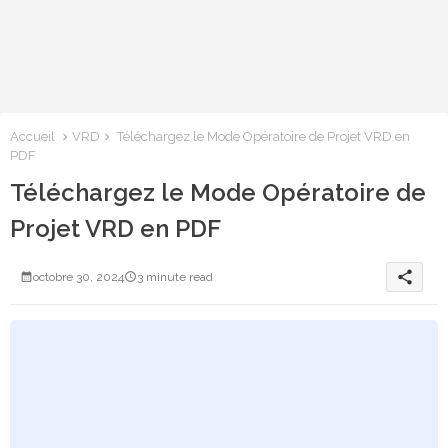
Accueil
VRD
Téléchargez le Mode Opératoire de Projet VRD en
PDF
Téléchargez le Mode Opératoire de
Projet VRD en PDF
share
octobre 30, 2024
3 minute read