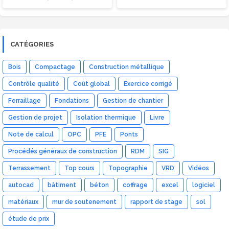
CATÉGORIES
Bois
Compactage
Construction métallique
Contrôle qualité
Coût global
Exercice corrigé
Ferraillage
Fondations
Gestion de chantier
Gestion de projet
Isolation thermique
Livre
Note de calcul
OPC
PFE
Ponts
Procédés généraux de construction
RDM
SIG
Terrassement
Top cours
Topographie
VRD
Vidéos
autocad
bâtiment
béton
coffrage
excel
logiciel
matériaux
mur de soutenement
rapport de stage
sol
étude de prix