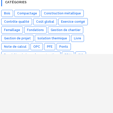
CATÉGORIES
Bois
Compactage
Construction métallique
Contrôle qualité
Coût global
Exercice corrigé
Ferraillage
Fondations
Gestion de chantier
Gestion de projet
Isolation thermique
Livre
Note de calcul
OPC
PFE
Ponts
Procédés généraux de construction
RDM
SIG
Terrassement
Top cours
Topographie
VRD
Vidéos
autocad
bâtiment
béton
coffrage
excel
logiciel
matériaux
mur de soutenement
rapport de stage
sol
étude de prix