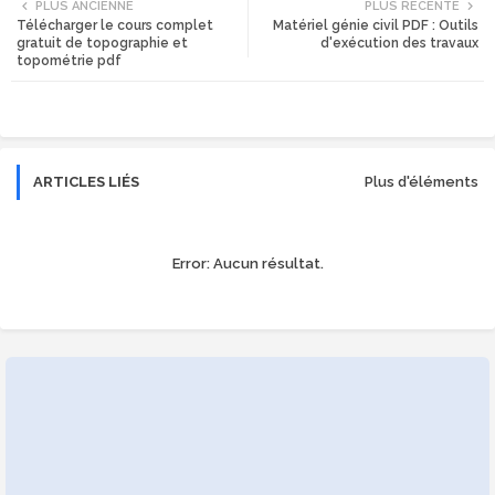
PLUS ANCIENNE
PLUS RÉCENTE
Télécharger le cours complet
Matériel génie civil PDF : Outils
tte
ats
gratuit de topographie et
d'exécution des travaux
topométrie pdf
r
app
ARTICLES LIÉS
Plus d'éléments
Error:
Aucun résultat.