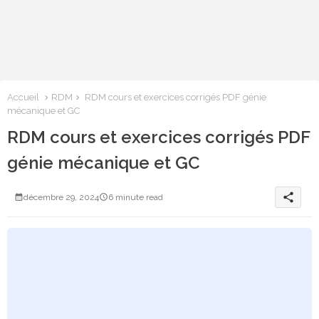
Accueil
RDM
RDM cours et exercices corrigés PDF génie
mécanique et GC
RDM cours et exercices corrigés PDF
génie mécanique et GC
share
décembre 29, 2024
6 minute read