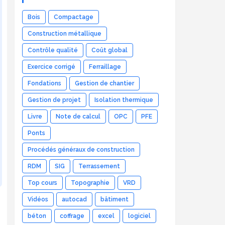
Bois
Compactage
Construction métallique
Contrôle qualité
Coût global
Exercice corrigé
Ferraillage
Fondations
Gestion de chantier
Gestion de projet
Isolation thermique
Livre
Note de calcul
OPC
PFE
Ponts
Procédés généraux de construction
RDM
SIG
Terrassement
Top cours
Topographie
VRD
Vidéos
autocad
bâtiment
béton
coffrage
excel
logiciel