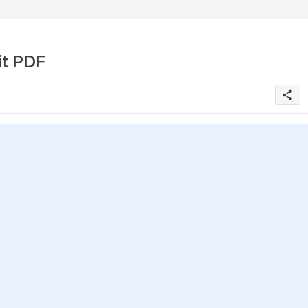
it PDF
share