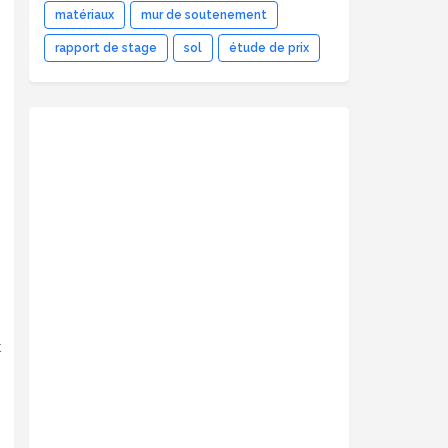
matériaux
mur de soutenement
rapport de stage
sol
étude de prix
t