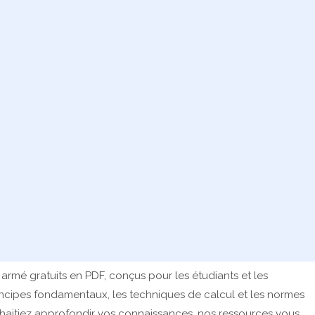
rmé gratuits en PDF, conçus pour les étudiants et les
rincipes fondamentaux, les techniques de calcul et les normes
aitiez approfondir vos connaissances, nos ressources vous