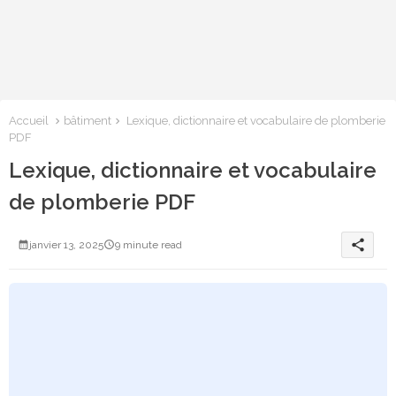
Accueil
bâtiment
Lexique, dictionnaire et vocabulaire de plomberie
PDF
Lexique, dictionnaire et vocabulaire
de plomberie PDF
share
janvier 13, 2025
9 minute read