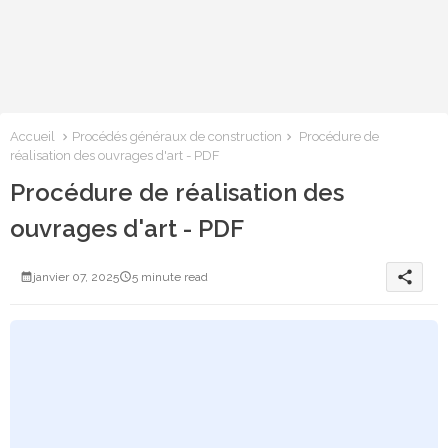
Accueil
Procédés généraux de construction
Procédure de
réalisation des ouvrages d'art - PDF
Procédure de réalisation des
ouvrages d'art - PDF
share
janvier 07, 2025
5 minute read