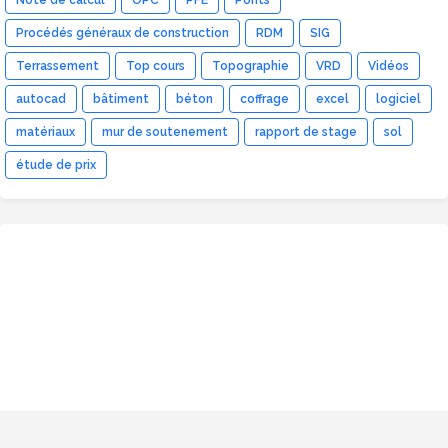
Procédés généraux de construction
RDM
SIG
Terrassement
Top cours
Topographie
VRD
Vidéos
autocad
bâtiment
béton
coffrage
excel
logiciel
matériaux
mur de soutenement
rapport de stage
sol
étude de prix