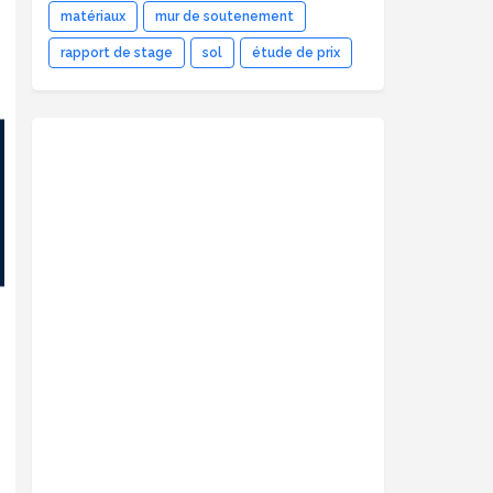
matériaux
mur de soutenement
rapport de stage
sol
étude de prix