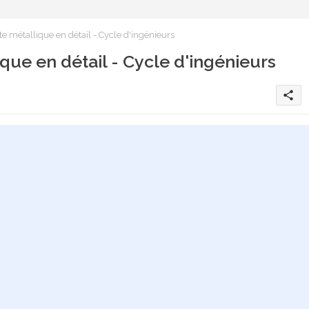
 métallique en détail - Cycle d'ingénieurs
ue en détail - Cycle d'ingénieurs
share