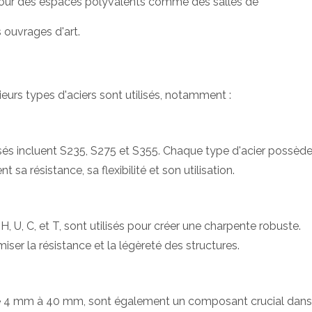
our des espaces polyvalents comme des salles de
s ouvrages d'art.
ieurs types d'aciers sont utilisés, notamment :
sés incluent S235, S275 et S355. Chaque type d'acier possèd
 sa résistance, sa flexibilité et son utilisation.
, H, U, C, et T, sont utilisés pour créer une charpente robuste.
er la résistance et la légèreté des structures.
r de 4 mm à 40 mm, sont également un composant crucial dans