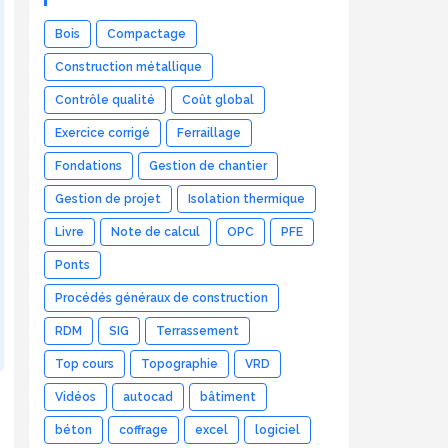
Bois
Compactage
Construction métallique
Contrôle qualité
Coût global
Exercice corrigé
Ferraillage
Fondations
Gestion de chantier
Gestion de projet
Isolation thermique
Livre
Note de calcul
OPC
PFE
Ponts
Procédés généraux de construction
RDM
SIG
Terrassement
Top cours
Topographie
VRD
Vidéos
autocad
bâtiment
béton
coffrage
excel
logiciel