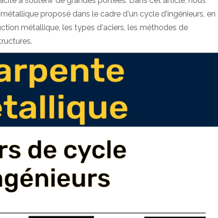
ité à soutenir de grandes portées. Dans cet article, nous
métallique proposé dans le cadre d'un cycle d'ingénieurs, en
uction métallique, les types d'aciers, les méthodes de
tructures.