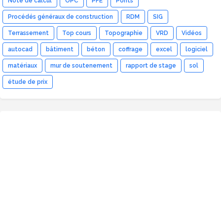
Note de calcul
OPC
PFE
Ponts
Procédés généraux de construction
RDM
SIG
Terrassement
Top cours
Topographie
VRD
Vidéos
autocad
bâtiment
béton
coffrage
excel
logiciel
matériaux
mur de soutenement
rapport de stage
sol
étude de prix