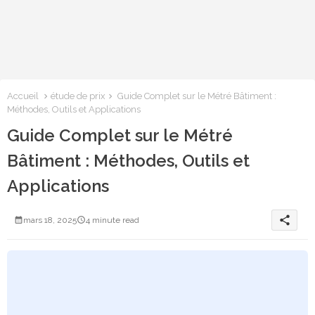
Accueil
étude de prix
Guide Complet sur le Métré Bâtiment :
Méthodes, Outils et Applications
Guide Complet sur le Métré
Bâtiment : Méthodes, Outils et
Applications
share
mars 18, 2025
4 minute read