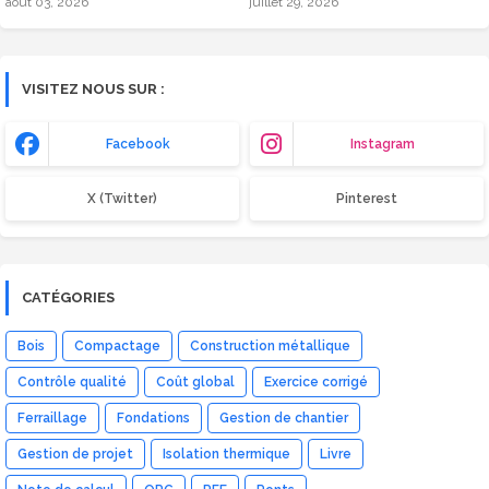
août 03, 2026
juillet 29, 2026
(Eurocode 1)
VISITEZ NOUS SUR :
Facebook
Instagram
X (Twitter)
Pinterest
CATÉGORIES
Bois
Compactage
Construction métallique
Contrôle qualité
Coût global
Exercice corrigé
Ferraillage
Fondations
Gestion de chantier
Gestion de projet
Isolation thermique
Livre