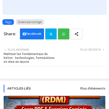
Tags
Exercice corrigé
Facebook
Twi
Wh
PLUS ANCIENNE
PLUS RÉCENTE
Maîtriser les fondamentaux du
tte
ats
béton : technologies, formulations
et mise en œuvre
r
app
ARTICLES LIÉS
Plus d'éléments