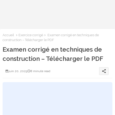
Accueil
Exercice corrigé
Examen corrigé en techniques de
construction – Télécharger le PDF
Examen corrigé en techniques de
construction – Télécharger le PDF
share
juin 20, 2025
8 minute read