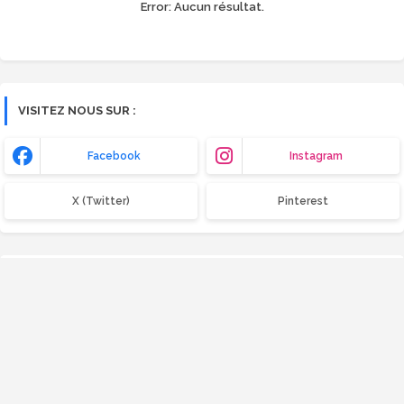
Error:
Aucun résultat.
VISITEZ NOUS SUR :
Facebook
Instagram
X (Twitter)
Pinterest
CATÉGORIES
Bois
Compactage
Construction métallique
Contrôle qualité
Coût global
Exercice corrigé
Ferraillage
Fondations
Gestion de chantier