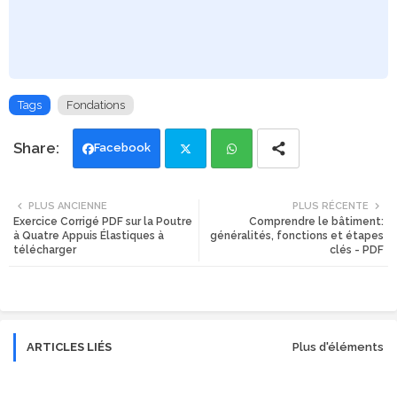
Tags
Fondations
Facebook
Twi
Wh
PLUS ANCIENNE
PLUS RÉCENTE
Exercice Corrigé PDF sur la Poutre
Comprendre le bâtiment:
tte
ats
à Quatre Appuis Élastiques à
généralités, fonctions et étapes
télécharger
clés - PDF
r
app
ARTICLES LIÉS
Plus d'éléments