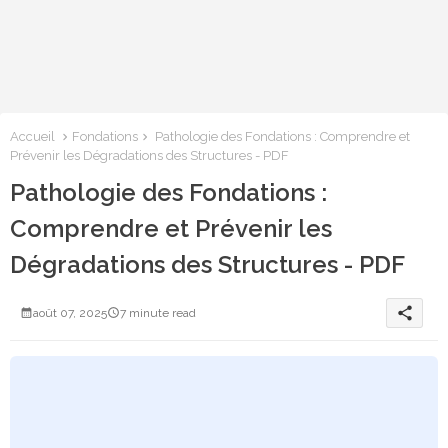
Accueil
Fondations
Pathologie des Fondations : Comprendre et
Prévenir les Dégradations des Structures - PDF
Pathologie des Fondations :
Comprendre et Prévenir les
Dégradations des Structures - PDF
share
août 07, 2025
7 minute read