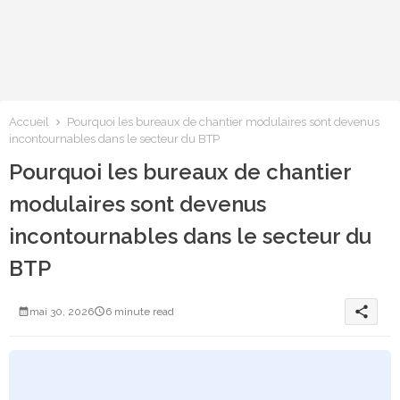
Accueil
Pourquoi les bureaux de chantier modulaires sont devenus
incontournables dans le secteur du BTP
Pourquoi les bureaux de chantier
modulaires sont devenus
incontournables dans le secteur du
BTP
share
mai 30, 2026
6 minute read