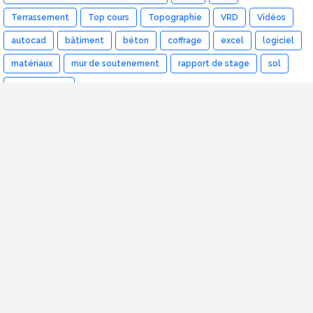
Terrassement
Top cours
Topographie
VRD
Vidéos
autocad
bâtiment
béton
coffrage
excel
logiciel
matériaux
mur de soutenement
rapport de stage
sol
étude de prix