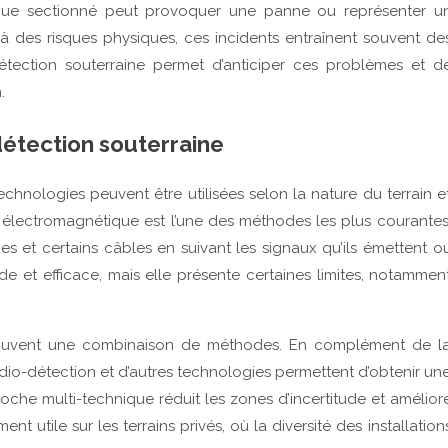
ique sectionné peut provoquer une panne ou représenter u
là des risques physiques, ces incidents entraînent souvent de
étection souterraine permet d’anticiper ces problèmes et d
.
étection souterraine
technologies peuvent être utilisées selon la nature du terrain e
n électromagnétique est l’une des méthodes les plus courantes
es et certains câbles en suivant les signaux qu’ils émettent o
de et efficace, mais elle présente certaines limites, notammen
t souvent une combinaison de méthodes. En complément de l
dio-détection et d’autres technologies permettent d’obtenir un
che multi-technique réduit les zones d’incertitude et amélior
ment utile sur les terrains privés, où la diversité des installation