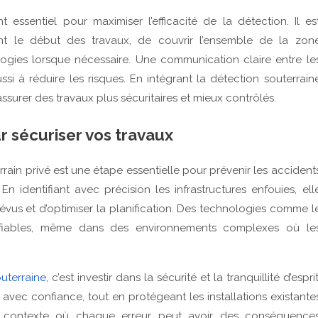
ssentiel pour maximiser l’efficacité de la détection. Il es
ant le début des travaux, de couvrir l’ensemble de la zon
ogies lorsque nécessaire. Une communication claire entre le
ssi à réduire les risques. En intégrant la détection souterrain
’assurer des travaux plus sécuritaires et mieux contrôlés.
 sécuriser vos travaux
rrain privé est une étape essentielle pour prévenir les accident
 identifiant avec précision les infrastructures enfouies, ell
prévus et d’optimiser la planification. Des technologies comme l
ts fiables, même dans des environnements complexes où le
outerraine
, c’est investir dans la sécurité et la tranquillité d’esprit
avec confiance, tout en protégeant les installations existante
n contexte où chaque erreur peut avoir des conséquence