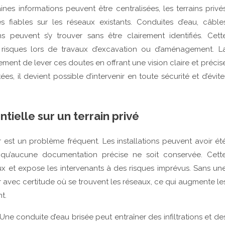
es informations peuvent être centralisées, les terrains privé
iables sur les réseaux existants. Conduites d’eau, câble
ns peuvent s’y trouver sans être clairement identifiés. Cett
 risques lors de travaux d’excavation ou d’aménagement. L
ment de lever ces doutes en offrant une vision claire et précis
, il devient possible d’intervenir en toute sécurité et d’évite
tielle sur un terrain privé
ur est un problème fréquent. Les installations peuvent avoir ét
qu’aucune documentation précise ne soit conservée. Cett
ux et expose les intervenants à des risques imprévus. Sans un
ir avec certitude où se trouvent les réseaux, ce qui augmente le
t.
e conduite d’eau brisée peut entraîner des infiltrations et de