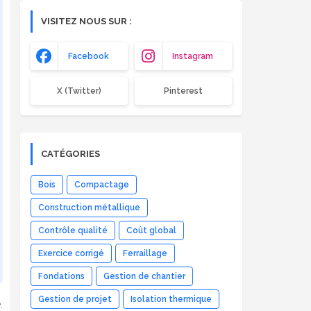
(Eurocode 1)
VISITEZ NOUS SUR :
Facebook
Instagram
X (Twitter)
Pinterest
CATÉGORIES
Bois
Compactage
Construction métallique
Contrôle qualité
Coût global
Exercice corrigé
Ferraillage
Fondations
Gestion de chantier
Gestion de projet
Isolation thermique
.