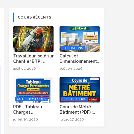
COURS RÉCENTS
FONDATIONS
Travailleur Isolé sur
Calcul et
Chantier BTP :
Dimensionnement
Risques et
de Radier Général
août 07, 2026
août 03, 2026
Protection
sur Excel
OUTILS PRATIQUES
ÉTUDE DE PRIX
PDF - Tableau
Cours de Métré
Charges
Bâtiment (PDF) :
Permanentes (NF P
Formules, Méthode
juillet 29, 2026
juillet 27, 2026
06-004) et
et Exemples de
Surcharges
Calcul
d’Exploitation