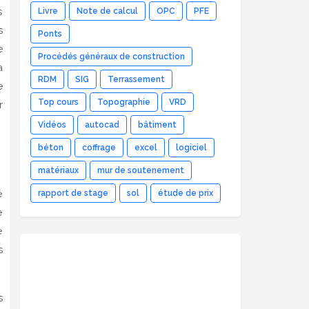
s
Livre
Note de calcul
OPC
PFE
s
Ponts
e
Procédés généraux de construction
a
RDM
SIG
Terrassement
e
Top cours
Topographie
VRD
r
Vidéos
autocad
bâtiment
béton
coffrage
excel
logiciel
matériaux
mur de soutenement
é
rapport de stage
sol
étude de prix
e
e
s
s