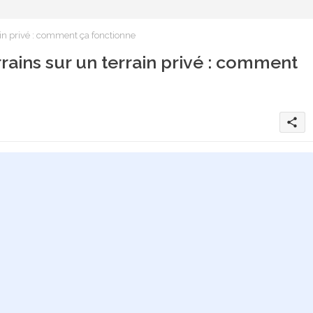
ain privé : comment ça fonctionne
rains sur un terrain privé : comment
share