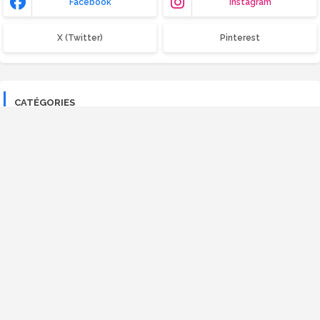
Facebook
Instagram
X (Twitter)
Pinterest
CATÉGORIES
Bois
Compactage
Construction métallique
Contrôle qualité
Coût global
Exercice corrigé
Ferraillage
Fondations
Gestion de chantier
Gestion de projet
Isolation thermique
Livre
Note de calcul
OPC
PFE
Ponts
Procédés généraux de construction
RDM
SIG
Terrassement
Top cours
Topographie
VRD
Vidéos
autocad
bâtiment
béton
coffrage
excel
logiciel