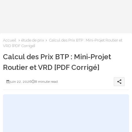
Accueil
étude de prix
Calcul des Prix BTP : Mini-Projet Routier et
VRD [PDF Corrigé]
Calcul des Prix BTP : Mini-Projet
Routier et VRD [PDF Corrigé]
share
juin 22, 2026
8 minute read