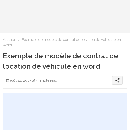
Accueil
Exemple de modèle de contrat de location de véhicule en
word
Exemple de modèle de contrat de
location de véhicule en word
share
août 24, 2005
3 minute read