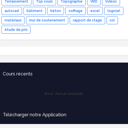
Terrassement
Top cours
Topographie
VRD
Vidéos
autocad
bâtiment
béton
coffrage
excel
logiciel
matériaux
mur de soutenement
rapport de stage
sol
étude de prix
Cours récents
Error:
Aucun résultat.
Télécharger notre Application