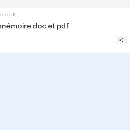
c et pdf
mémoire doc et pdf
share