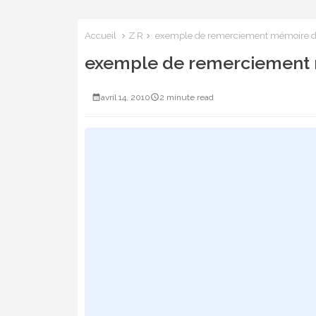
Accueil
Z R
exemple de remerciement mémoire do
exemple de remerciement 
avril 14, 2010
2 minute read