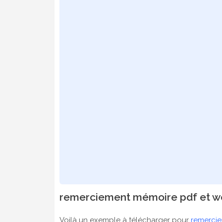
remerciement mémoire pdf et w
Voilà un exemple à télécharger pour
remerci