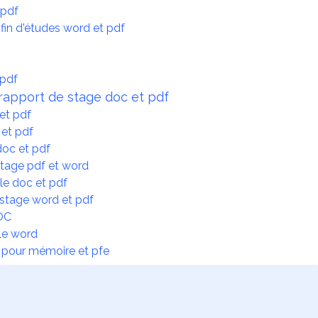
 pdf
in d'études word et pdf
 pdf
rapport de stage doc et pdf
et pdf
 et pdf
doc et pdf
stage pdf et word
le doc et pdf
stage word et pdf
DOC
ple word
 pour mémoire et pfe