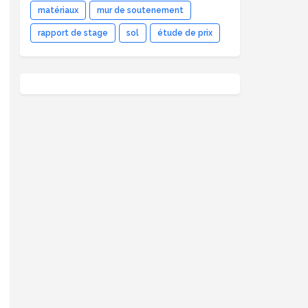
matériaux
mur de soutenement
rapport de stage
sol
étude de prix