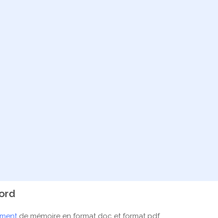
ord
ement
de mémoire en format doc et format pdf.