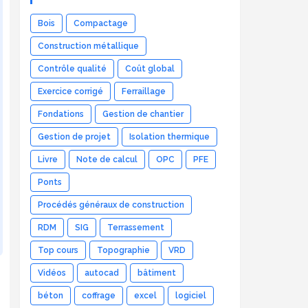
Bois
Compactage
Construction métallique
Contrôle qualité
Coût global
Exercice corrigé
Ferraillage
Fondations
Gestion de chantier
Gestion de projet
Isolation thermique
Livre
Note de calcul
OPC
PFE
Ponts
Procédés généraux de construction
RDM
SIG
Terrassement
Top cours
Topographie
VRD
Vidéos
autocad
bâtiment
béton
coffrage
excel
logiciel