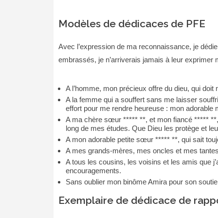
Modèles de dédicaces de PFE
Avec l’expression de ma reconnaissance, je dédie 
embrassés, je n’arriverais jamais à leur exprime
A l’homme, mon précieux offre du dieu, qui doit 
A la femme qui a souffert sans me laisser souffr
effort pour me rendre heureuse : mon adorable m
A ma chère sœur ***** **, et mon fiancé ***** **
long de mes études. Que Dieu les protège et leur
A mon adorable petite sœur ***** **, qui sait tou
A mes grands-mères, mes oncles et mes tantes.
A tous les cousins, les voisins et les amis que j
encouragements.
Sans oublier mon binôme Amira pour son soutien
Exemplaire de dédicace de rappo