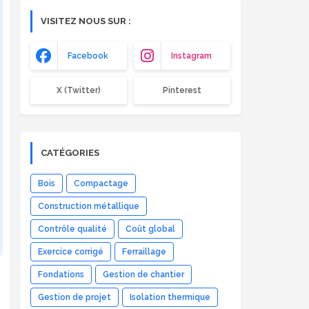
(Eurocode 1)
VISITEZ NOUS SUR :
Facebook
Instagram
X (Twitter)
Pinterest
CATÉGORIES
Bois
Compactage
Construction métallique
Contrôle qualité
Coût global
Exercice corrigé
Ferraillage
Fondations
Gestion de chantier
Gestion de projet
Isolation thermique