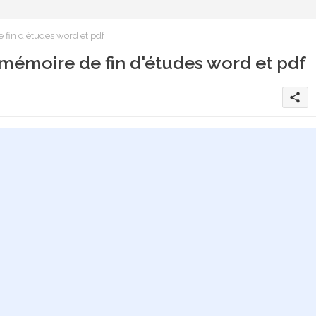
fin d'études word et pdf
mémoire de fin d'études word et pdf
share