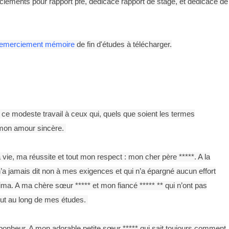
ements pour rapport pfe, dédicace rapport de stage, et dédicace de
remerciement mémoire
de fin d'études à télécharger.
ce modeste travail à ceux qui, quels que soient les termes
r mon amour sincère.
vie, ma réussite et tout mon respect : mon cher père *****. A la
n’a jamais dit non à mes exigences et qui n’a épargné aucun effort
a. A ma chère sœur ***** et mon fiancé ***** ** qui n’ont pas
out au long de mes études.
e bonheur. A mon adorable petite sœur ***** qui sait toujours comment