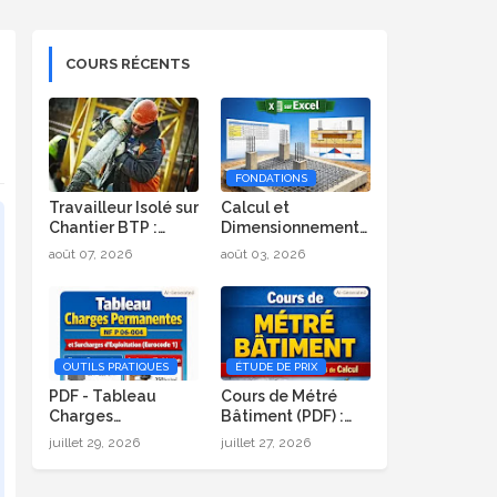
COURS RÉCENTS
FONDATIONS
Travailleur Isolé sur
Calcul et
Chantier BTP :
Dimensionnement
Risques et
de Radier Général
août 07, 2026
août 03, 2026
Protection
sur Excel
OUTILS PRATIQUES
ÉTUDE DE PRIX
PDF - Tableau
Cours de Métré
Charges
Bâtiment (PDF) :
Permanentes (NF P
Formules, Méthode
juillet 29, 2026
juillet 27, 2026
06-004) et
et Exemples de
Surcharges
Calcul
d’Exploitation