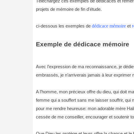
Téléchargez ces exemples de dédicaces et remerci
projets de mémoire de fin d'étude.
ci-dessous les exemples de
dédicace mémoire
et
Exemple de dédicace mémoire
Avec l’expression de ma reconnaissance, je dédie 
embrassés, je n’arriverais jamais à leur exprime
A l’homme, mon précieux offre du dieu, qui doit ma 
femme qui a souffert sans me laisser souffrir, qui 
pour me rendre heureuse: mon adorable mère Halim
cessée de me conseiller, encourager et soutenir t
Que Dieu les protège et leurs offre la chance et l