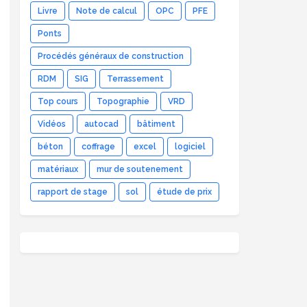
Livre
Note de calcul
OPC
PFE
Ponts
Procédés généraux de construction
RDM
SIG
Terrassement
Top cours
Topographie
VRD
Vidéos
autocad
bâtiment
béton
coffrage
excel
logiciel
matériaux
mur de soutenement
rapport de stage
sol
étude de prix