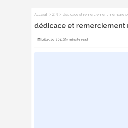
Accueil
Z R
dédicace et remerciement mémoire de 
dédicace et remerciement 
juillet 15, 2011
5 minute read