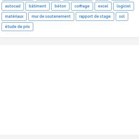
autocad
bâtiment
béton
coffrage
excel
logiciel
matériaux
mur de soutenement
rapport de stage
sol
étude de prix