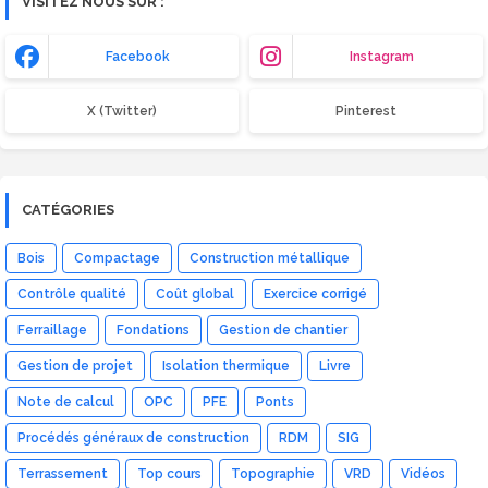
VISITEZ NOUS SUR :
Facebook
Instagram
X (Twitter)
Pinterest
CATÉGORIES
Bois
Compactage
Construction métallique
Contrôle qualité
Coût global
Exercice corrigé
Ferraillage
Fondations
Gestion de chantier
Gestion de projet
Isolation thermique
Livre
Note de calcul
OPC
PFE
Ponts
Procédés généraux de construction
RDM
SIG
Terrassement
Top cours
Topographie
VRD
Vidéos