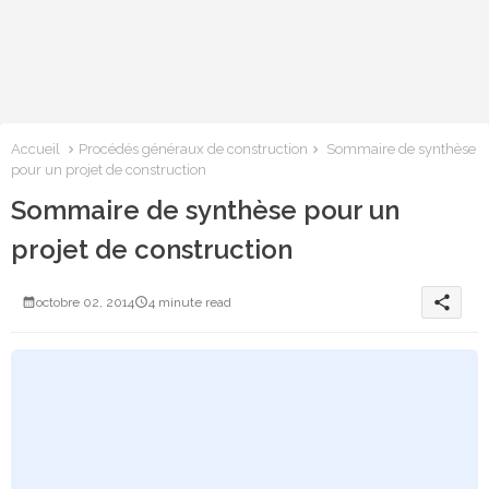
Accueil
Procédés généraux de construction
Sommaire de synthèse
pour un projet de construction
Sommaire de synthèse pour un
projet de construction
share
octobre 02, 2014
4 minute read