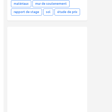
matériaux
mur de soutenement
rapport de stage
sol
étude de prix