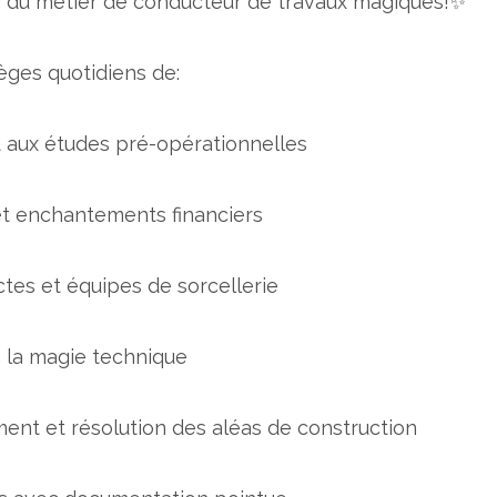
 du métier de conducteur de travaux magiques!✨
lèges quotidiens de:
et aux études pré-opérationnelles
 et enchantements financiers
tes et équipes de sorcellerie
à la magie technique
nt et résolution des aléas de construction