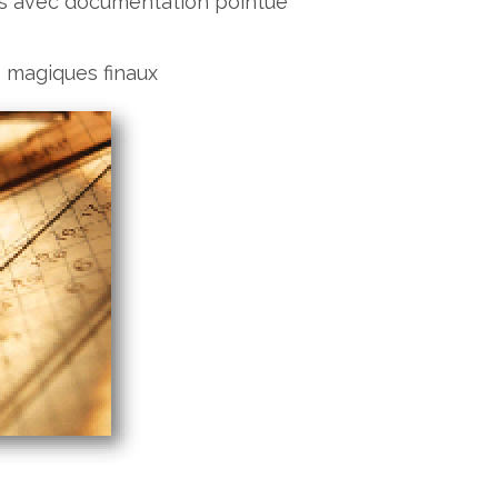
ans avec documentation pointue
s magiques finaux