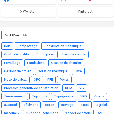
X (Twitter)
Pinterest
CATÉGORIES
Bois
Compactage
Construction métallique
Contrôle qualité
Coût global
Exercice corrigé
Ferraillage
Fondations
Gestion de chantier
Gestion de projet
Isolation thermique
Livre
Note de calcul
OPC
PFE
Ponts
Procédés généraux de construction
RDM
SIG
Terrassement
Top cours
Topographie
VRD
Vidéos
autocad
bâtiment
béton
coffrage
excel
logiciel
matériaux
mur de soutenement
rapport de stage
sol