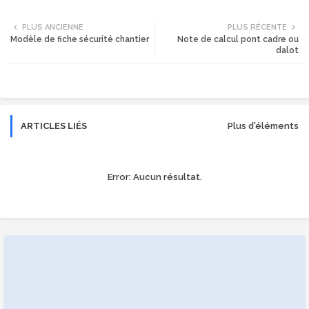
Twi
Wh
PLUS ANCIENNE
PLUS RÉCENTE
Modèle de fiche sécurité chantier
Note de calcul pont cadre ou
tte
ats
dalot
r
app
ARTICLES LIÉS
Plus d'éléments
Error:
Aucun résultat.