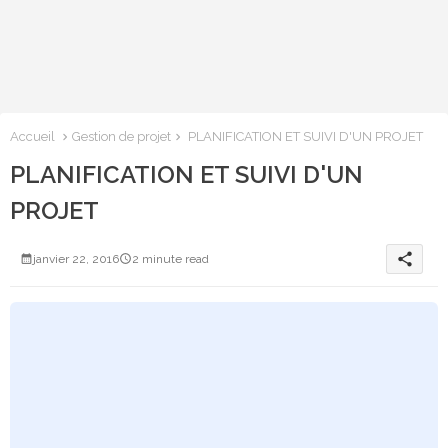
Accueil
Gestion de projet
PLANIFICATION ET SUIVI D'UN PROJET
PLANIFICATION ET SUIVI D'UN
PROJET
share
janvier 22, 2016
2 minute read