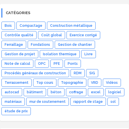
CATÉGORIES
Bois
Compactage
Construction métallique
Contrôle qualité
Coût global
Exercice corrigé
Ferraillage
Fondations
Gestion de chantier
Gestion de projet
Isolation thermique
Livre
Note de calcul
OPC
PFE
Ponts
Procédés généraux de construction
RDM
SIG
Terrassement
Top cours
Topographie
VRD
Vidéos
autocad
bâtiment
béton
coffrage
excel
logiciel
matériaux
mur de soutenement
rapport de stage
sol
étude de prix