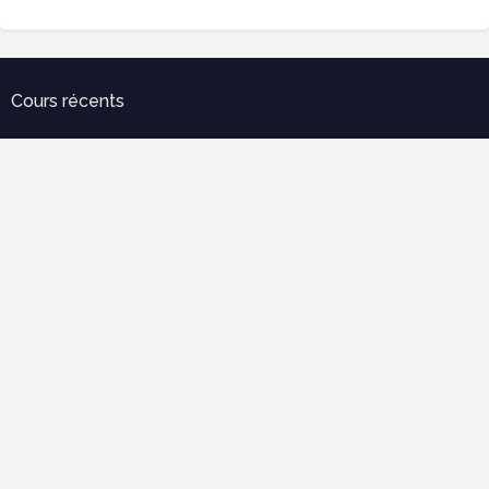
Cours récents
Error:
Aucun résultat.
Télécharger notre Application
Error:
Aucun résultat.
Labels