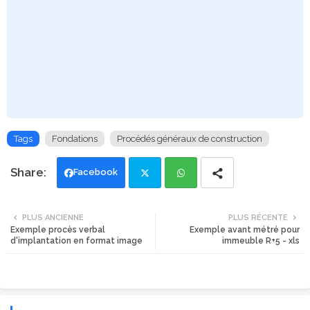
Tags
Fondations
Procédés généraux de construction
Facebook
Twi
Wh
PLUS ANCIENNE
PLUS RÉCENTE
Exemple procès verbal
Exemple avant métré pour
tte
ats
d'implantation en format image
immeuble R+5 - xls
r
app