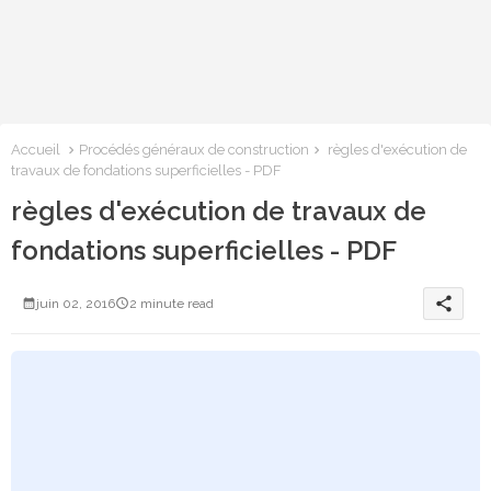
Accueil
Procédés généraux de construction
règles d'exécution de
travaux de fondations superficielles - PDF
règles d'exécution de travaux de
fondations superficielles - PDF
share
juin 02, 2016
2 minute read