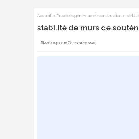
Accueil
Procédés généraux de construction
stabil
stabilité de murs de soutè
août 04, 2016
2 minute read