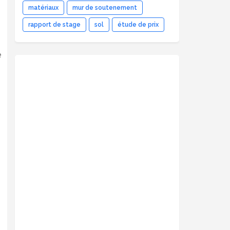
matériaux
mur de soutenement
rapport de stage
sol
étude de prix
e
s