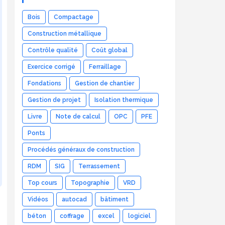
Bois
Compactage
Construction métallique
Contrôle qualité
Coût global
Exercice corrigé
Ferraillage
Fondations
Gestion de chantier
Gestion de projet
Isolation thermique
Livre
Note de calcul
OPC
PFE
Ponts
Procédés généraux de construction
RDM
SIG
Terrassement
Top cours
Topographie
VRD
Vidéos
autocad
bâtiment
béton
coffrage
excel
logiciel