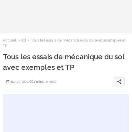
Accueil
sol
Tous les essais de mécanique du sol avec exemples et
TP
Tous les essais de mécanique du sol
avec exemples et TP
share
mai 25, 2017
1 minute read