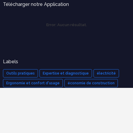
Télécharger notre Application
Error:
Aucun résultat.
Labels
Outils pratiques
Expertise et diagnostique
électricité
Ergonomie et confort d'usage
économie de construction
mécanique des structures
Cours populaires
Organisation et Gestion de Chantier : Le Guide Complet