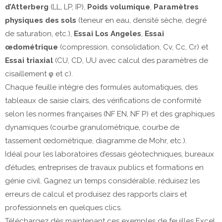
d’Atterberg
 (LL, LP, IP), 
Poids volumique
, 
Paramètres 
physiques des sols
 (teneur en eau, densité sèche, degré 
de saturation, etc.), 
Essai Los Angeles
, 
Essai 
œdométrique
 (compression, consolidation, Cv, Cc, Cr) et 
Essai triaxial
 (CU, CD, UU avec calcul des paramètres de 
cisaillement φ et c).
Chaque feuille intègre des formules automatiques, des 
tableaux de saisie clairs, des vérifications de conformité 
selon les normes françaises (NF EN, NF P) et des graphiques 
dynamiques (courbe granulométrique, courbe de 
tassement œdométrique, diagramme de Mohr, etc.).
Idéal pour les laboratoires d’essais géotechniques, bureaux 
d’études, entreprises de travaux publics et formations en 
génie civil. Gagnez un temps considérable, réduisez les 
erreurs de calcul et produisez des rapports clairs et 
professionnels en quelques clics.
Téléchargez dès maintenant ces exemples de feuilles Excel 