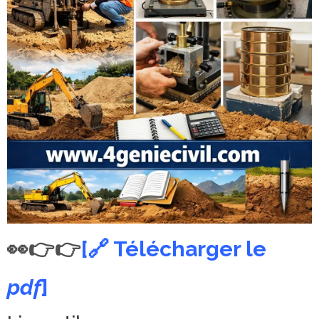
👀👉👉
[🔗 Télécharger le
pdf
]