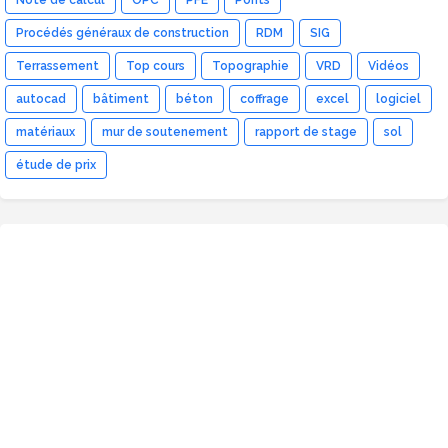
Note de calcul
OPC
PFE
Ponts
Procédés généraux de construction
RDM
SIG
Terrassement
Top cours
Topographie
VRD
Vidéos
autocad
bâtiment
béton
coffrage
excel
logiciel
matériaux
mur de soutenement
rapport de stage
sol
étude de prix