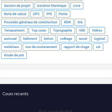
Gestion de projet
Isolation thermique
Livre
Note de calcul
OPC
PFE
Ponts
Procédés généraux de construction
RDM
SIG
Terrassement
Top cours
Topographie
VRD
Vidéos
autocad
bâtiment
béton
coffrage
excel
logiciel
matériaux
mur de soutenement
rapport de stage
sol
étude de prix
Cours récents
Error:
Aucun résultat.