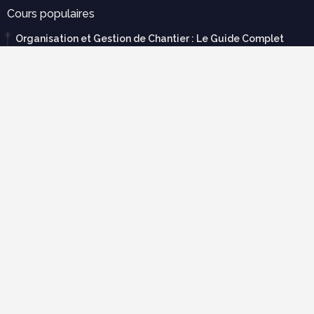
Cours populaires
Organisation et Gestion de Chantier : Le Guide Complet
(Cours PDF)
novembre 21, 2025
Modèle de devis bâtiment pdf gratuit
mars 12, 2023
Tableau de métré BTP : guide complet + modèles Excel
septembre 20, 2025
70 exercices corrigées en RDM avec cours en pdf à
télécharger gratuitement
février 22, 2019
Descente de charge exercice corrigé pdf
mars 19, 2025