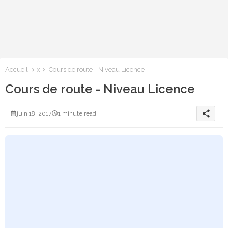
Accueil
x
Cours de route - Niveau Licence
Cours de route - Niveau Licence
share
juin 18, 2017
1 minute read