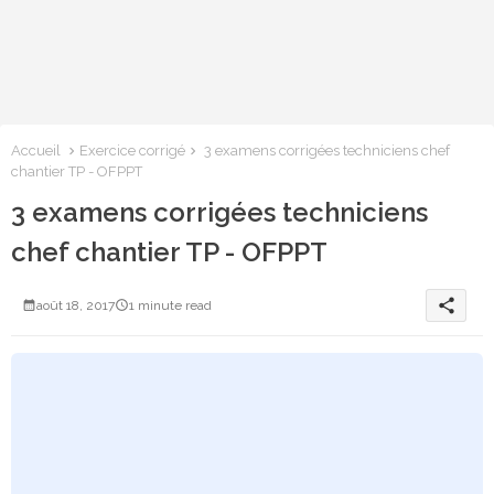
Accueil
Exercice corrigé
3 examens corrigées techniciens chef
chantier TP - OFPPT
3 examens corrigées techniciens
chef chantier TP - OFPPT
share
août 18, 2017
1 minute read