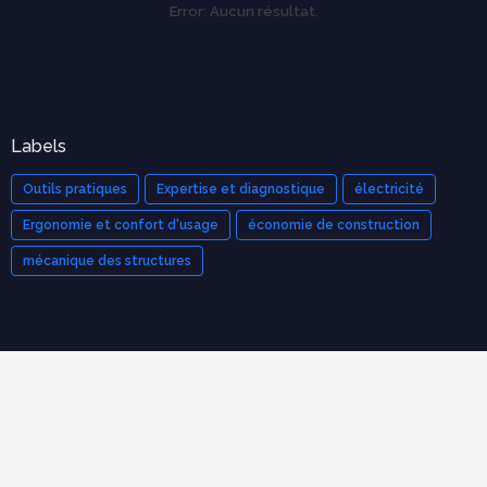
Error:
Aucun résultat.
Labels
Outils pratiques
Expertise et diagnostique
électricité
Ergonomie et confort d'usage
économie de construction
mécanique des structures
Cours populaires
Organisation et Gestion de Chantier : Le Guide Complet
(Cours PDF)
novembre 21, 2025