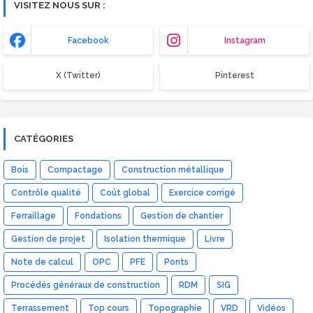
VISITEZ NOUS SUR :
Facebook
Instagram
X (Twitter)
Pinterest
CATÉGORIES
Bois
Compactage
Construction métallique
Contrôle qualité
Coût global
Exercice corrigé
Ferraillage
Fondations
Gestion de chantier
Gestion de projet
Isolation thermique
Livre
Note de calcul
OPC
PFE
Ponts
Procédés généraux de construction
RDM
SIG
Terrassement
Top cours
Topographie
VRD
Vidéos