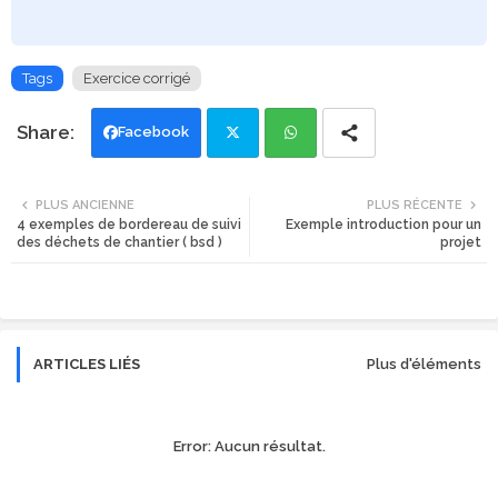
Tags
Exercice corrigé
Facebook
Twi
Wh
PLUS ANCIENNE
PLUS RÉCENTE
4 exemples de bordereau de suivi
Exemple introduction pour un
tte
ats
des déchets de chantier ( bsd )
projet
r
app
ARTICLES LIÉS
Plus d'éléments
Error:
Aucun résultat.