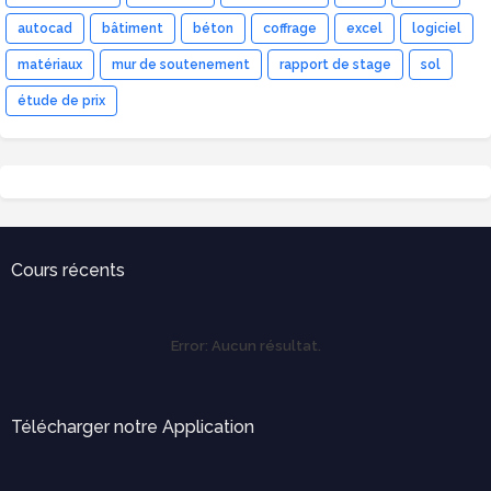
autocad
bâtiment
béton
coffrage
excel
logiciel
matériaux
mur de soutenement
rapport de stage
sol
étude de prix
Cours récents
Error:
Aucun résultat.
Télécharger notre Application