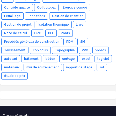
Contrôle qualité
Coût global
Exercice corrigé
Ferraillage
Fondations
Gestion de chantier
Gestion de projet
Isolation thermique
Livre
Note de calcul
OPC
PFE
Ponts
Procédés généraux de construction
RDM
SIG
Terrassement
Top cours
Topographie
VRD
Vidéos
autocad
bâtiment
béton
coffrage
excel
logiciel
matériaux
mur de soutenement
rapport de stage
sol
étude de prix
Cours récents