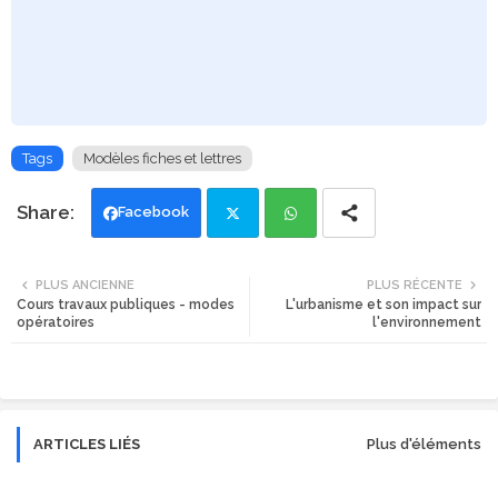
Tags
Modèles fiches et lettres
Facebook
Twi
Wh
PLUS ANCIENNE
PLUS RÉCENTE
Cours travaux publiques - modes
L'urbanisme et son impact sur
tte
ats
opératoires
l'environnement
r
app
ARTICLES LIÉS
Plus d'éléments