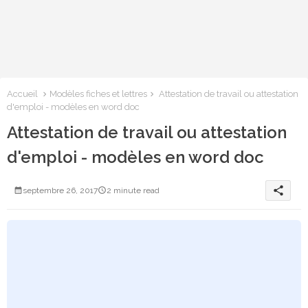
Accueil
Modèles fiches et lettres
Attestation de travail ou attestation
d'emploi - modèles en word doc
Attestation de travail ou attestation
d'emploi - modèles en word doc
share
septembre 26, 2017
2 minute read