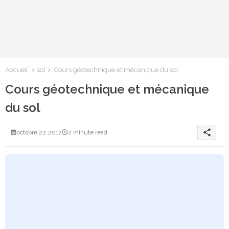
Accueil
sol
Cours géotechnique et mécanique du sol
Cours géotechnique et mécanique
du sol
share
octobre 27, 2017
2 minute read