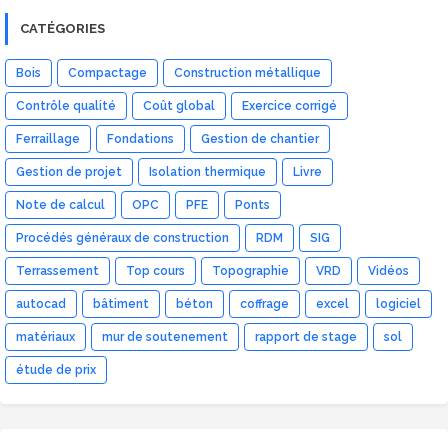
CATÉGORIES
Bois
Compactage
Construction métallique
Contrôle qualité
Coût global
Exercice corrigé
Ferraillage
Fondations
Gestion de chantier
Gestion de projet
Isolation thermique
Livre
Note de calcul
OPC
PFE
Ponts
Procédés généraux de construction
RDM
SIG
Terrassement
Top cours
Topographie
VRD
Vidéos
autocad
bâtiment
béton
coffrage
excel
logiciel
matériaux
mur de soutenement
rapport de stage
sol
étude de prix