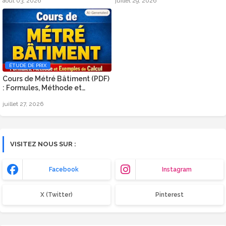
août 03, 2026
juillet 29, 2026
(Eurocode 1)
ÉTUDE DE PRIX
Cours de Métré Bâtiment (PDF)
: Formules, Méthode et
Exemples de Calcul
juillet 27, 2026
VISITEZ NOUS SUR :
Facebook
Instagram
X (Twitter)
Pinterest